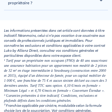
vous n'aurez qu'à déclarer le montant de l'assurance dans le
propriétaire ?
cadre des frais récupérables dans votre déclaration annuelle
d'impôts. Les services fiscaux déduiront alors le montant
La colocation permet à un propriétaire de maximiser ses
déclaré de vos revenus fonciers.
revenus locatifs en louant chaque chambre à un tarif global
plus avantageux qu’une location traditionnelle. Elle réduit le
vacance locative
risque de
grâce à une demande soutenue,
Les informations présentées dans cet article sont données à titre
notamment en zones étudiantes et urbaines. Avec un bail
indicatif. Néanmoins, celui-ci n’a pas vocation à se soustraire aux
solidaire, le propriétaire bailleur bénéficie également d’une
conseils de professionnels juridiques et immobiliers. Pour
meilleure garantie de paiement du loyer.
connaître les exclusions et conditions applicables à votre contrat
Luko by Allianz Direct, consultez vos conditions générales et
particulières disponibles dans votre espace client.
¹ Tarif pour un propriétaire non occupant (PNO) de 40 ans souscrivant
une assurance habitation pour un appartement non meublé de 2 pièces
de 32 m² en étage intermédiaire à Strasbourg (construction entre 2000
et 2015), équipé d'un détecteur de fumée, pour un capital mobilier de
1 000 €, une franchise de 75 € et aucun sinistre déclaré au cours des 3
dernières années. Tarif TTC sans option. 4,10 €/mois en formule «
Minimum Légal » et 4,70 €/mois en formule « Couverture Étendue ».
² Garanties présentées à titre indicatif. Conditions, exclusions et
plafonds définis dans les conditions générales.
³ Franchise applicable par sinistre, modulable selon la formule
choisie lors de la souscription. Voir conditions générales.