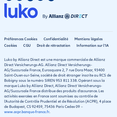
Mon compte
Avis
Assurance PVT
Déclarer un sinistre
Allianz travel devient
Assurance rapatriement
habitation
Allianz Direct
Mondial assistance
Déclarer un sinistre voyage
Accessibilité
Préférences Cookies
Confidentialité
Mentions légales
Résilier ancien assureur
Eurofil rejoint Allianz
Cookies
CGU
Droit de rétractation
Information sur l'IA
Réclamation
Direct
Luko by Allianz Direct est une marque commerciale de Allianz
Conditions générales et
Direct Versicherungs-AG. Allianz Direct Versicherungs-
IPID
AG/Succursale France, Eurosquare 2, 7 rue Dora Maar, 93400
Saint-Ouen-sur-Seine, société de droit étranger inscrite au RCS de
Bobigny sous le numéro SIREN 953 811 338. Opérant sous la
marque Luko by Allianz Direct, Allianz Direct Versicherungs-
AG/Succursale France distribue des produits d'assurance. Les
activités exercées en France sont soumises au contrôle de
l'Autorité de Contrôle Prudentiel et de Résolution (ACPR), 4 place
de Budapest, CS 92459, 75436 Paris Cedex 09 –
www.acpr.banque-france.fr
.