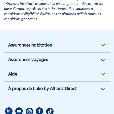
⁴ Options facultatives souscrites en complément du contrat de
base. Garanties présentées à titre indicatif et soumises à
conditions d'éligibilité. Exclusions et plafonds définis dans les
conditions générales.
Assurances habitation
Assurance habitation
Assurances voyages
Assurance locataire
Assurance vacances
Aide
Assurance propriétaire non
Assurance annulation
occupant
Aide et contact
À propos de Luko by Allianz Direct
Assurance annuelle
Assurance propriétaire
Aide habitation
Qui sommes nous
Assurance longue durée
Assurance étudiant
Aide voyage
Presse
Assurance étudiant
Assurance colocataire