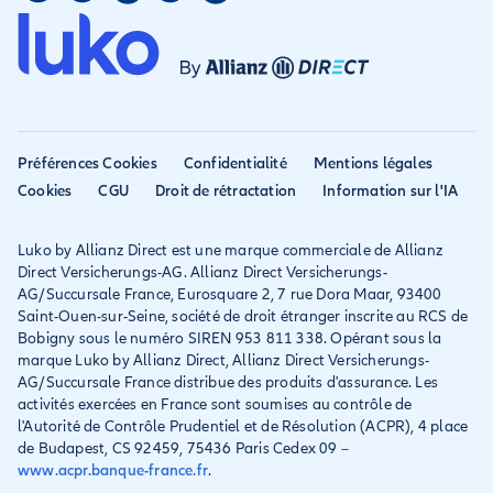
Mon compte
Avis
Assurance PVT
Déclarer un sinistre
Allianz travel devient
Assurance rapatriement
habitation
Allianz Direct
Mondial assistance
Déclarer un sinistre voyage
Accessibilité
Préférences Cookies
Confidentialité
Mentions légales
Résilier ancien assureur
Eurofil rejoint Allianz
Cookies
CGU
Droit de rétractation
Information sur l'IA
Réclamation
Direct
Luko by Allianz Direct est une marque commerciale de Allianz
Conditions générales et
Direct Versicherungs-AG. Allianz Direct Versicherungs-
IPID
AG/Succursale France, Eurosquare 2, 7 rue Dora Maar, 93400
Saint-Ouen-sur-Seine, société de droit étranger inscrite au RCS de
Bobigny sous le numéro SIREN 953 811 338. Opérant sous la
marque Luko by Allianz Direct, Allianz Direct Versicherungs-
AG/Succursale France distribue des produits d'assurance. Les
activités exercées en France sont soumises au contrôle de
l'Autorité de Contrôle Prudentiel et de Résolution (ACPR), 4 place
de Budapest, CS 92459, 75436 Paris Cedex 09 –
www.acpr.banque-france.fr
.