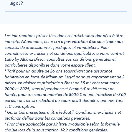
l’échéance annuelle ou utilisez la loi Hamon après un an de
légal ?
contrat. En cas de déménagement, fournissez un justificatif
pour résilier sans frais. Assurez-vous de souscrire une
Le propriétaire peut en effet souscrire pour le compte du
nouvelle assurance si nécessaire.
locataire et inclure les primes d'assurance dans les charges.
Si vous souhaitez changer d'assurance, vous êtes libre de le
faire, à condition d'apporter la preuve au propriétaire que
Les informations présentées dans cet article sont données à titre
vous êtes assuré par ailleurs.
indicatif. Néanmoins, celui-ci n’a pas vocation à se soustraire aux
conseils de professionnels juridiques et immobiliers. Pour
connaître les exclusions et conditions applicables à votre contrat
Luko by Allianz Direct, consultez vos conditions générales et
particulières disponibles dans votre espace client.
¹ Tarif pour un adulte de 26 ans souscrivant une assurance
habitation en formule Minimum Legal pour un appartement de 2
pièces, en résidence principale à Brest de 35 m² construit entre
2000 et 2025, sans dépendance et équipé d'un détecteur de
fumée, pour un capital mobilier de 8000 € et une franchise de 300
euros, sans sinistre déclaré au cours des 3 dernières années. Tarif
TTC sans option.
² Garanties présentées à titre indicatif. Conditions, exclusions et
plafonds définis dans les conditions générales.
³ Franchise applicable par sinistre, modulable selon la formule
choisie lors de la souscription. Voir conditions générales.