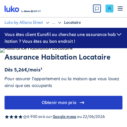
Luko by Allianz Direct
...
Locataire
Vous êtes client Eurofil ou cherchez une assurance hab
itation ? Vous êtes au bon endroit !
L’assurance habitation Eurofil est désormais accessible sur Luko
by Allianz Direct. Vous pouvez y gérer votre contrat et accéder à
Assurance Habitation Locataire
vos services en toute simplicité.
Dès 5,26€/mois¹
Pour assurer l'appartement ou la maison que vous louez
ainsi que ses occupants
Obtenir mon prix
6 900 avis sur
Google maps
au 22/06/2026