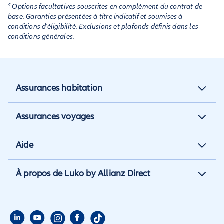
⁴ Options facultatives souscrites en complément du contrat de
base. Garanties présentées à titre indicatif et soumises à
conditions d'éligibilité. Exclusions et plafonds définis dans les
conditions générales.
Assurances habitation
Assurance habitation
Assurances voyages
Assurance locataire
Assurance vacances
Aide
Assurance propriétaire non
Assurance annulation
occupant
Aide et contact
À propos de Luko by Allianz Direct
Assurance annuelle
Assurance propriétaire
Aide habitation
Qui sommes nous
Assurance longue durée
Assurance étudiant
Aide voyage
Presse
Assurance étudiant
Assurance colocataire