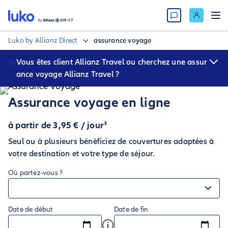
Luko by Allianz Direct
assurance voyage
Vous êtes client Allianz Travel ou cherchez une assur
ance voyage Allianz Travel ?
Vous êtes au bon endroit ! Les offres d’assurance voyage Allianz
Travel sont désormais accessibles sur Luko by Allianz Direct. Vos
Assurance voyage en ligne
garanties et votre protection restent exactement les mêmes, seule
l’adresse change. Accédez à vos services comme avant, en toute
à partir de 3,95 € / jour¹
transparence.
Seul ou à plusieurs bénéficiez de couvertures adaptées à
votre destination et votre type de séjour.
Où partez-vous ?
Date de début
Date de fin