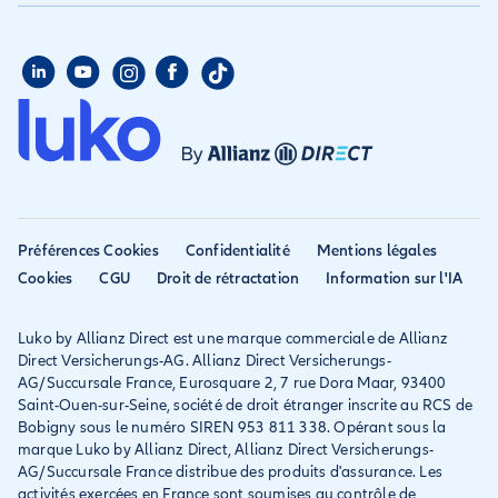
Aide habitation
Qui sommes nous
Assurance longue durée
Assurance étudiant
Document
Aide voyage
Presse
d'information Assurance Voyage Multirisque+option
Assurance étudiant
Assurance colocataire
Mon compte
sport
Avis
Assurance PVT
Conditions Générales Assurance Annulation Voyage
Déclarer un sinistre
Document d'information Assurance Annulation
Allianz travel devient
Assurance rapatriement
habitation
Voyage
Allianz Direct
Conditions Générales Assurance Annulation Voyage
Mondial assistance
Déclarer un sinistre voyage
Accessibilité
+ option sport
Préférences Cookies
Confidentialité
Mentions légales
Résilier ancien assureur
Document d'information Assurance Annulation
Eurofil rejoint Allianz
Cookies
CGU
Droit de rétractation
Information sur l'IA
Voyage + option sport
Réclamation
Direct
Conditions Générales Assurance Annuelle - Multi-
voyages
Luko by Allianz Direct est une marque commerciale de Allianz
Conditions générales et
Direct Versicherungs-AG. Allianz Direct Versicherungs-
Document d'information Assurance Annuelle - Multi-
IPID
AG/Succursale France, Eurosquare 2, 7 rue Dora Maar, 93400
voyages
Saint-Ouen-sur-Seine, société de droit étranger inscrite au RCS de
Bobigny sous le numéro SIREN 953 811 338. Opérant sous la
marque Luko by Allianz Direct, Allianz Direct Versicherungs-
AG/Succursale France distribue des produits d'assurance. Les
activités exercées en France sont soumises au contrôle de