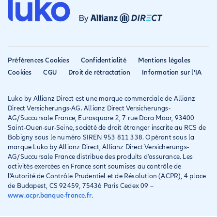
Avis
Assurance PVT
Déclarer un sinistre
Allianz travel devient
Assurance rapatriement
habitation
Allianz Direct
Mondial assistance
Déclarer un sinistre voyage
Accessibilité
Préférences Cookies
Confidentialité
Mentions légales
Résilier ancien assureur
Eurofil rejoint Allianz
Cookies
CGU
Droit de rétractation
Information sur l'IA
Réclamation
Direct
Luko by Allianz Direct est une marque commerciale de Allianz
Conditions générales et
Direct Versicherungs-AG. Allianz Direct Versicherungs-
IPID
AG/Succursale France, Eurosquare 2, 7 rue Dora Maar, 93400
Saint-Ouen-sur-Seine, société de droit étranger inscrite au RCS de
Bobigny sous le numéro SIREN 953 811 338. Opérant sous la
marque Luko by Allianz Direct, Allianz Direct Versicherungs-
AG/Succursale France distribue des produits d'assurance. Les
activités exercées en France sont soumises au contrôle de
l'Autorité de Contrôle Prudentiel et de Résolution (ACPR), 4 place
de Budapest, CS 92459, 75436 Paris Cedex 09 –
www.acpr.banque-france.fr
.