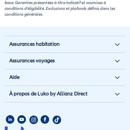
base. Garanties présentées à titre indicatif et soumises à
conditions d'éligibilité. Exclusions et plafonds définis dans les
conditions générales.
Assurances habitation
Assurance habitation
Assurances voyages
Assurance locataire
Assurance vacances
Aide
Assurance propriétaire non
Assurance annulation
occupant
Aide et contact
À propos de Luko by Allianz Direct
Assurance annuelle
Assurance propriétaire
Aide habitation
Qui sommes nous
Assurance longue durée
Assurance étudiant
Aide voyage
Presse
Assurance étudiant
Assurance colocataire
Mon compte