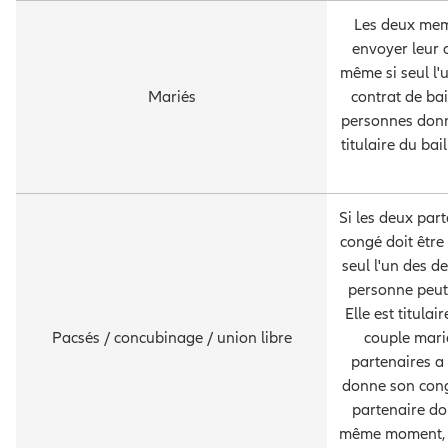
Les deux mem
envoyer leur c
même si seul l'
Mariés
contrat de bai
personnes donne
titulaire du ba
Si les deux part
congé doit être
seul l'un des de
personne peut 
Elle est titula
Pacsés / concubinage / union libre
couple marié
partenaires a s
donne son congé
partenaire do
même moment, à