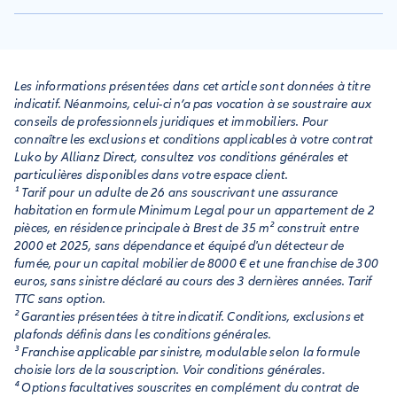
prenez contact, dès à présent, avec votre propriétaire pour
convenir d'une date pour l'état des lieux de sortie.
Si c'est le bailleur qui donne congé il doit respecter un préavis
de trois mois avant l'expiration du bail. Qu'il s'agisse d'un
congé pour vente du logement, pour habiter le logement lui-
même ou pour motif légitime et sérieux (impayés de loyer,
Les informations présentées dans cet article sont données à titre
nuisances de voisinage, etc.)
indicatif. Néanmoins, celui-ci n’a pas vocation à se soustraire aux
conseils de professionnels juridiques et immobiliers. Pour
connaître les exclusions et conditions applicables à votre contrat
Luko by Allianz Direct, consultez vos conditions générales et
particulières disponibles dans votre espace client.
¹ Tarif pour un adulte de 26 ans souscrivant une assurance
habitation en formule Minimum Legal pour un appartement de 2
pièces, en résidence principale à Brest de 35 m² construit entre
2000 et 2025, sans dépendance et équipé d'un détecteur de
fumée, pour un capital mobilier de 8000 € et une franchise de 300
euros, sans sinistre déclaré au cours des 3 dernières années. Tarif
TTC sans option.
² Garanties présentées à titre indicatif. Conditions, exclusions et
plafonds définis dans les conditions générales.
³ Franchise applicable par sinistre, modulable selon la formule
choisie lors de la souscription. Voir conditions générales.
⁴ Options facultatives souscrites en complément du contrat de