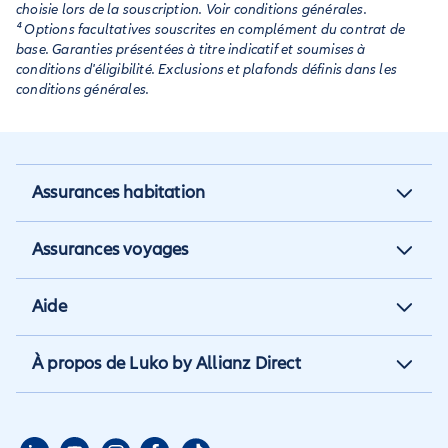
choisie lors de la souscription. Voir conditions générales.
⁴ Options facultatives souscrites en complément du contrat de
base. Garanties présentées à titre indicatif et soumises à
conditions d'éligibilité. Exclusions et plafonds définis dans les
conditions générales.
Assurances habitation
Assurance habitation
Assurances voyages
Assurance locataire
Assurance vacances
Aide
Assurance propriétaire non
Assurance annulation
occupant
Aide et contact
À propos de Luko by Allianz Direct
Assurance annuelle
Assurance propriétaire
Aide habitation
Qui sommes nous
Assurance longue durée
Assurance étudiant
Aide voyage