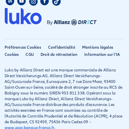
Presse
Assurance étudiant
Assurance colocataire
Mon compte
Avis
Assurance PVT
Déclarer un sinistre
Allianz travel devient
Assurance rapatriement
habitation
Allianz Direct
Mondial assistance
Déclarer un sinistre voyage
Accessibilité
Préférences Cookies
Confidentialité
Mentions légales
Résilier ancien assureur
Eurofil rejoint Allianz
Cookies
CGU
Droit de rétractation
Information sur l'IA
Réclamation
Direct
Luko by Allianz Direct est une marque commerciale de Allianz
Conditions générales et
Direct Versicherungs-AG. Allianz Direct Versicherungs-
IPID
AG/Succursale France, Eurosquare 2, 7 rue Dora Maar, 93400
Saint-Ouen-sur-Seine, société de droit étranger inscrite au RCS de
Bobigny sous le numéro SIREN 953 811 338. Opérant sous la
marque Luko by Allianz Direct, Allianz Direct Versicherungs-
AG/Succursale France distribue des produits d'assurance. Les
activités exercées en France sont soumises au contrôle de
l'Autorité de Contrôle Prudentiel et de Résolution (ACPR), 4 place
de Budapest, CS 92459, 75436 Paris Cedex 09 –
www.acpr.banque-france.fr
.