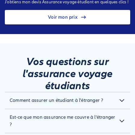
J'obtiens mon devis Assurance voyage étudiant en quelques clics !
Voir mon prix
Vos questions sur
l'assurance voyage
étudiants
Comment assurer un étudiant à l'étranger ?
Avant de souscrire, réalisez un comparatif des assurances
Est-ce que mon assurance me couvre à l'étranger
pour étudiant à l’étranger afin d’identifier les garanties dont
vous avez besoin pour être bien protégé :
?
la prise en charge de vos dépenses de santé