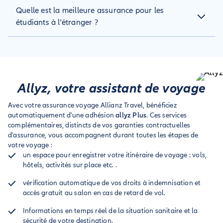
Mutuelle, assurance automobile, carte bancaire, assurance
la couverture de votre responsabilité civile
Quelle est la meilleure assurance pour les
habitation... vérifiez les conditions générales de vos contrats
une assistance rapatriement
pour s'assurer de votre couverture lors d'un séjour à
étudiants à l'étranger ?
l'étranger.
De nombreux assureurs offrent d'excellentes couvertures
adaptées aux études à l'étranger. Comparez les garanties
proposées ainsi que leurs plafonds avant de sélectionner
celle qui vous protège le mieux selon la durée de votre séjour
et votre destination.
Allyz, votre assistant de voyage
Avec votre assurance voyage Allianz Travel, bénéficiez
automatiquement d'une adhésion
allyz Plus
. Ces services
complémentaires, distincts de vos garanties contractuelles
d'assurance, vous accompagnent durant toutes les étapes de
votre voyage :
un espace pour enregistrer votre itinéraire de voyage : vols,
hôtels, activités sur place etc. .
vérification automatique de vos droits à indemnisation et
accès gratuit au salon en cas de retard de vol.
Informations en temps réel de la situation sanitaire et la
sécurité de votre destination.