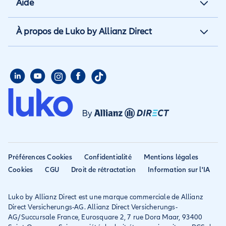
Aide
Assurance propriétaire non
Assurance annulation
occupant
Aide et contact
À propos de Luko by Allianz Direct
Assurance annuelle
Assurance propriétaire
Aide habitation
Qui sommes nous
Assurance longue durée
Assurance étudiant
Aide voyage
Presse
Assurance étudiant
Assurance colocataire
Mon compte
Avis
Assurance PVT
Déclarer un sinistre
Allianz travel devient
Assurance rapatriement
habitation
Allianz Direct
Mondial assistance
Déclarer un sinistre voyage
Accessibilité
Préférences Cookies
Confidentialité
Mentions légales
Résilier ancien assureur
Eurofil rejoint Allianz
Cookies
CGU
Droit de rétractation
Information sur l'IA
Réclamation
Direct
Luko by Allianz Direct est une marque commerciale de Allianz
Conditions générales et
Direct Versicherungs-AG. Allianz Direct Versicherungs-
IPID
AG/Succursale France, Eurosquare 2, 7 rue Dora Maar, 93400