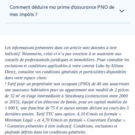
Les principaux risques locatifs sont les sinistres dont le
pour tous les copropriétaires, qu’ils occupent leur logement
Comment déduire ma prime d’assurance PNO de
locataire peut être responsable : incendie, dégât des eaux,
ou non. Entre nouvelles obligations légales, assurance
explosion. Ces dommages peuvent affecter le logement loué
mes impôts ?
imposée et encadrement de la location, on fait le point sur
ou les biens des voisins, d’où l’importance d’une assurance
l’essentiel à retenir.
adaptée.
Si vous louez votre bien en régime réel, la prime d’assurance
PNO est déductible de vos revenus fonciers. Il suffit de
l’indiquer dans votre déclaration, rubrique « charges
déductibles », au même titre que les travaux ou les intérêts
Les informations présentées dans cet article sont données à titre
d’emprunt.
indicatif. Néanmoins, celui-ci n’a pas vocation à se soustraire aux
conseils de professionnels juridiques et immobiliers. Pour connaître les
exclusions et conditions applicables à votre contrat Luko by Allianz
Direct, consultez vos conditions générales et particulières disponibles
dans votre espace client.
¹ Tarif pour un propriétaire non occupant (PNO) de 40 ans souscrivant
une assurance habitation pour un appartement non meublé de 2 pièces
de 32 m² en étage intermédiaire à Strasbourg (construction entre 2000
et 2015), équipé d'un détecteur de fumée, pour un capital mobilier de
1 000 €, une franchise de 75 € et aucun sinistre déclaré au cours des 3
dernières années. Tarif TTC sans option. 4,10 €/mois en formule «
Minimum Légal » et 4,70 €/mois en formule « Couverture Étendue ».
² Garanties présentées à titre indicatif. Conditions, exclusions et
plafonds définis dans les conditions générales.