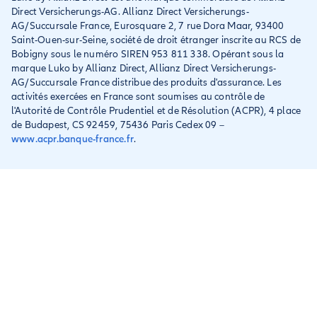
Conditions générales et
Direct Versicherungs-AG. Allianz Direct Versicherungs-
IPID
AG/Succursale France, Eurosquare 2, 7 rue Dora Maar, 93400
Saint-Ouen-sur-Seine, société de droit étranger inscrite au RCS de
Bobigny sous le numéro SIREN 953 811 338. Opérant sous la
marque Luko by Allianz Direct, Allianz Direct Versicherungs-
AG/Succursale France distribue des produits d'assurance. Les
activités exercées en France sont soumises au contrôle de
l'Autorité de Contrôle Prudentiel et de Résolution (ACPR), 4 place
de Budapest, CS 92459, 75436 Paris Cedex 09 –
www.acpr.banque-france.fr
.