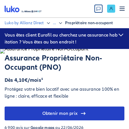
Luko by Allianz Direct
...
Propriétaire non-occupant
Vous êtes client Eurofil ou cherchez une assurance hab
itation ? Vous êtes au bon endroit !
L’assurance habitation Eurofil est désormais accessible sur Luko
by Allianz Direct. Vous pouvez y gérer votre contrat et accéder à
Assurance Propriétaire Non-
vos services en toute simplicité.
Occupant (PNO)
Dès 4,10€/mois¹
Protégez votre bien locatif avec une assurance 100% en
ligne : claire, efficace et flexible
Obtenir mon prix
6 900 avis sur
Google maps
au 22/06/2026