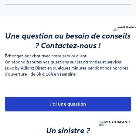
questionnaire, et le tour est joué. Une confirmation avec le
naturelles, peuvent être soumis à une franchise particulière.
Nous nous occupons de la résiliation de votre ancienne
numéro de votre sinistre qui apparaitra, et un mail de
assurance habitation si le contrat a plus d’un an. Pour cela,
confirmation vous sera également envoyé. Votre
signalez nous lors de votre devis que vous souhaitez que
gestionnaire vous contactera par email pour la suite.
nous gérions votre résiliation, et complétez les informations
du formulaire qui apparaitra à la fin de votre souscription.
Une question ou besoin de conseils
? Contactez-nous !
Échangez par chat avec notre service client.
On répond à toutes vos questions sur les garanties et services
Luko by Allianz Direct en quelques minutes pendant nos horaires
d'ouverture :
de 8h à 18h en semaine
J'ai une question
Un sinistre ?