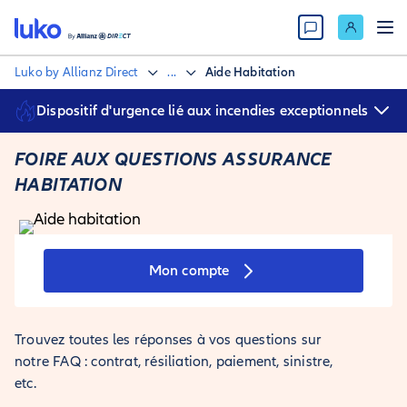
Luko by Allianz Direct
...
Aide Habitation
Dispositif d'urgence lié aux incendies exceptionnels
Les équipes de Luko by Allianz Direct se mobilisent pour vous
accompagner.
FOIRE AUX QUESTIONS ASSURANCE
Si votre habitation, votre véhicule ou vos biens ont subi des
HABITATION
déclarer un sinistre
dommages, vous pouvez
depuis votre
contacter l'assistance
espace client et
pour un hébergement
d'urgence.
Déclarer un sinistre
Mon compte
Trouvez toutes les réponses à vos questions sur
notre FAQ : contrat, résiliation, paiement, sinistre,
etc.