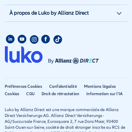
Assurance annulation
occupant
Aide et contact
À propos de Luko by Allianz Direct
Assurance annuelle
Assurance propriétaire
Aide habitation
Qui sommes nous
Assurance longue durée
Assurance étudiant
Aide voyage
Presse
Assurance étudiant
Assurance colocataire
Mon compte
Avis
Assurance PVT
Déclarer un sinistre
Allianz travel devient
Assurance rapatriement
habitation
Allianz Direct
Mondial assistance
Déclarer un sinistre voyage
Accessibilité
Préférences Cookies
Confidentialité
Mentions légales
Résilier ancien assureur
Eurofil rejoint Allianz
Cookies
CGU
Droit de rétractation
Information sur l'IA
Réclamation
Direct
Luko by Allianz Direct est une marque commerciale de Allianz
Conditions générales et
Direct Versicherungs-AG. Allianz Direct Versicherungs-
IPID
AG/Succursale France, Eurosquare 2, 7 rue Dora Maar, 93400
Saint-Ouen-sur-Seine, société de droit étranger inscrite au RCS de