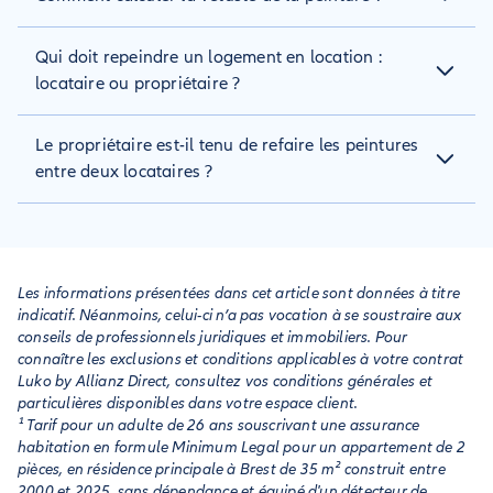
refaire les peintures des murs concernés. En effet, le
Aucune grille de vétusté n'est fixée par la loi. Il convient donc
propriétaire doit répondre à son obligation de fournir un
Qui doit repeindre un logement en location :
au propriétaire et au locataire de trouver un accord sur une
logement décent.
grille de vétusté lors de la signature du bail.
locataire ou propriétaire ?
Si les peintures initiales du logement sont abîmées, le
Le propriétaire est-il tenu de refaire les peintures
locataire peut demander au propriétaire une participation ou
négocier le paiement des fournitures de la peinture
entre deux locataires ?
nécessaire. Aucune obligation de la part du bailleur
d'accepter de participer ou bien de payer les travaux de
Non, excepté si les peintures sont vraiment en mauvais état.
peinture.
Le propriétaire se doit de louer un logement en bon état
d'usage et de réparation.
Les informations présentées dans cet article sont données à titre
indicatif. Néanmoins, celui-ci n’a pas vocation à se soustraire aux
conseils de professionnels juridiques et immobiliers. Pour
connaître les exclusions et conditions applicables à votre contrat
Luko by Allianz Direct, consultez vos conditions générales et
particulières disponibles dans votre espace client.
¹ Tarif pour un adulte de 26 ans souscrivant une assurance
habitation en formule Minimum Legal pour un appartement de 2
pièces, en résidence principale à Brest de 35 m² construit entre
2000 et 2025, sans dépendance et équipé d'un détecteur de