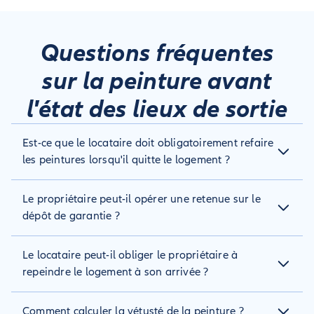
Questions fréquentes
sur la peinture avant
l'état des lieux de sortie
Est-ce que le locataire doit obligatoirement refaire
les peintures lorsqu'il quitte le logement ?
Non, excepté s'il est responsable de trous dans le mur, de
Le propriétaire peut-il opérer une retenue sur le
tâches ou de toutes autres usures anormales malgré le
temps, dans ce cas le bailleur peut l'exiger.
dépôt de garantie ?
Oui, s'il prouve que l'état actuel des peintures est lié à une
Le locataire peut-il obliger le propriétaire à
usure anormale ou à des travaux d’embellissement ou de
personnalisation extravagants.
repeindre le logement à son arrivée ?
Si les peintures du logement sont en très mauvais état, le
Comment calculer la vétusté de la peinture ?
locataire peut demander au propriétaire de s'occuper de