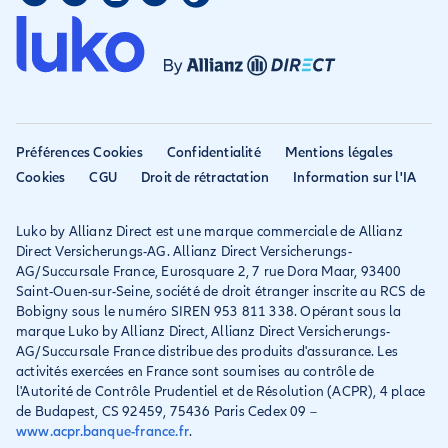
Assurance colocataire
Mon compte
Avis
Assurance PVT
Déclarer un sinistre
Allianz travel devient
Assurance rapatriement
habitation
Allianz Direct
Mondial assistance
Déclarer un sinistre voyage
Accessibilité
Préférences Cookies
Confidentialité
Mentions légales
Résilier ancien assureur
Eurofil rejoint Allianz
Cookies
CGU
Droit de rétractation
Information sur l'IA
Réclamation
Direct
Luko by Allianz Direct est une marque commerciale de Allianz
Conditions générales et
Direct Versicherungs-AG. Allianz Direct Versicherungs-
IPID
AG/Succursale France, Eurosquare 2, 7 rue Dora Maar, 93400
Saint-Ouen-sur-Seine, société de droit étranger inscrite au RCS de
Bobigny sous le numéro SIREN 953 811 338. Opérant sous la
marque Luko by Allianz Direct, Allianz Direct Versicherungs-
AG/Succursale France distribue des produits d'assurance. Les
activités exercées en France sont soumises au contrôle de
l'Autorité de Contrôle Prudentiel et de Résolution (ACPR), 4 place
de Budapest, CS 92459, 75436 Paris Cedex 09 –
www.acpr.banque-france.fr
.