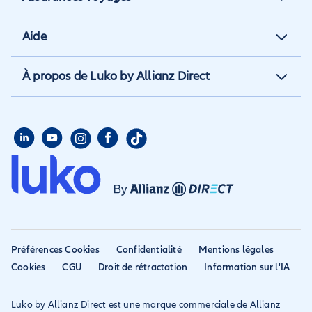
Assurance locataire
Assurance vacances
Aide
Assurance propriétaire non
Assurance annulation
occupant
Aide et contact
À propos de Luko by Allianz Direct
Assurance annuelle
Assurance propriétaire
Aide habitation
Qui sommes nous
Assurance longue durée
Assurance étudiant
Aide voyage
Presse
Assurance étudiant
Assurance colocataire
Mon compte
Avis
Assurance PVT
Déclarer un sinistre
Allianz travel devient
Assurance rapatriement
habitation
Allianz Direct
Mondial assistance
Déclarer un sinistre voyage
Accessibilité
Préférences Cookies
Confidentialité
Mentions légales
Résilier ancien assureur
Eurofil rejoint Allianz
Cookies
CGU
Droit de rétractation
Information sur l'IA
Réclamation
Direct
Luko by Allianz Direct est une marque commerciale de Allianz
Conditions générales et