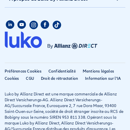
Assurance annuelle
Assurance propriétaire
Aide habitation
Qui sommes nous
Assurance longue durée
Assurance étudiant
Aide voyage
Presse
Assurance étudiant
Assurance colocataire
Mon compte
Avis
Assurance PVT
Déclarer un sinistre
Allianz travel devient
Assurance rapatriement
habitation
Allianz Direct
Mondial assistance
Déclarer un sinistre voyage
Accessibilité
Préférences Cookies
Confidentialité
Mentions légales
Résilier ancien assureur
Eurofil rejoint Allianz
Cookies
CGU
Droit de rétractation
Information sur l'IA
Réclamation
Direct
Luko by Allianz Direct est une marque commerciale de Allianz
Conditions générales et
Direct Versicherungs-AG. Allianz Direct Versicherungs-
IPID
AG/Succursale France, Eurosquare 2, 7 rue Dora Maar, 93400
Saint-Ouen-sur-Seine, société de droit étranger inscrite au RCS de
Bobigny sous le numéro SIREN 953 811 338. Opérant sous la
marque Luko by Allianz Direct, Allianz Direct Versicherungs-
AG/Succursale France distribue des produits d'assurance. Les