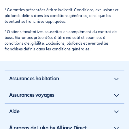
autre incident lors de votre séjour au Canada, il est conseillé
d’appeler ce numéro immédiatement pour obtenir une
¹ Garanties présentées à titre indicatif. Conditions, exclusions et
assistance rapide et éviter d’avancer des frais importants.
plafonds définis dans les conditions générales, ainsi que les
éventuelles franchises appliquées.
² Options facultatives souscrites en complément du contrat de
base. Garanties présentées à titre indicatif et soumises à
conditions d'éligibilité. Exclusions, plafonds et éventuelles
franchises définis dans les conditions générales.
Assurances habitation
Assurance habitation
Assurances voyages
Assurance locataire
Assurance vacances
Aide
Assurance propriétaire non
Assurance annulation
occupant
Aide et contact
À propos de Luko by Allianz Direct