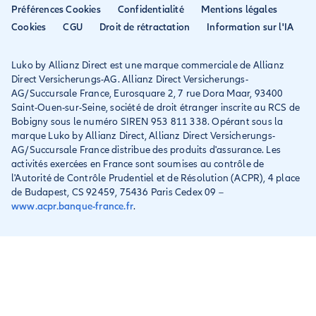
Préférences Cookies
Confidentialité
Mentions légales
Résilier ancien assureur
Eurofil rejoint Allianz
Cookies
CGU
Droit de rétractation
Information sur l'IA
Réclamation
Direct
Luko by Allianz Direct est une marque commerciale de Allianz
Conditions générales et
Direct Versicherungs-AG. Allianz Direct Versicherungs-
IPID
AG/Succursale France, Eurosquare 2, 7 rue Dora Maar, 93400
Saint-Ouen-sur-Seine, société de droit étranger inscrite au RCS de
Bobigny sous le numéro SIREN 953 811 338. Opérant sous la
marque Luko by Allianz Direct, Allianz Direct Versicherungs-
AG/Succursale France distribue des produits d'assurance. Les
activités exercées en France sont soumises au contrôle de
l'Autorité de Contrôle Prudentiel et de Résolution (ACPR), 4 place
de Budapest, CS 92459, 75436 Paris Cedex 09 –
www.acpr.banque-france.fr
.