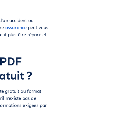
 d’un accident ou
tre
assurance
peut vous
ut plus être réparé et
 PDF
atuit ?
té gratuit au format
il n’existe pas de
informations exigées par