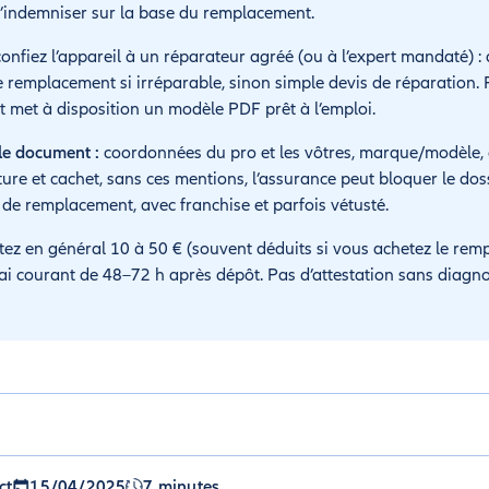
d’indemniser sur la base du remplacement.
onfiez l’appareil à un réparateur agréé (ou à l’expert mandaté) : 
e remplacement si irréparable, sinon simple devis de réparation. P
t met à disposition un modèle PDF prêt à l’emploi.
 le document :
coordonnées du pro et les vôtres, marque/modèle, d
ature et cachet, sans ces mentions, l’assurance peut bloquer le doss
x de remplacement, avec franchise et parfois vétusté.
z en général 10 à 50 € (souvent déduits si vous achetez le rem
ai courant de 48–72 h après dépôt. Pas d’attestation sans diagno
ct
15/04/2025
7 minutes