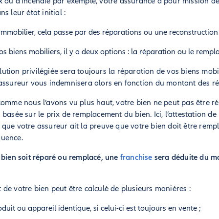
 ou d'incendie par exemple, votre assurance a pour mission de
 leur état initial :
’immobilier, cela passe par des réparations ou une reconstruction 
s biens mobiliers, il y a deux options : la réparation ou le remp
solution privilégiée sera toujours la réparation de vos biens mobi
assureur vous indemnisera alors en fonction du montant des ré
comme nous l’avons vu plus haut, votre bien ne peut pas être ré
basée sur le prix de remplacement du bien. Ici, l’attestation de
que votre assureur ait la preuve que votre bien doit être remp
quence.
 bien soit réparé ou remplacé, une
franchise
sera déduite du mo
de votre bien peut être calculé de plusieurs manières :
duit ou appareil identique, si celui-ci est toujours en vente ;