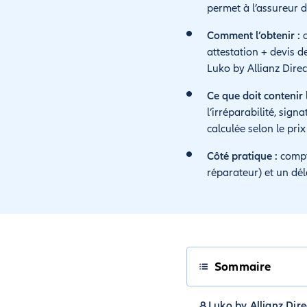
permet à l’assureur 
Comment l’obtenir :
c
attestation + devis d
Luko by Allianz Direc
Ce que doit contenir
l’irréparabilité, sign
calculée selon le pri
Côté pratique :
compte
réparateur) et un dél
Sommaire
Luko by Allianz Dire