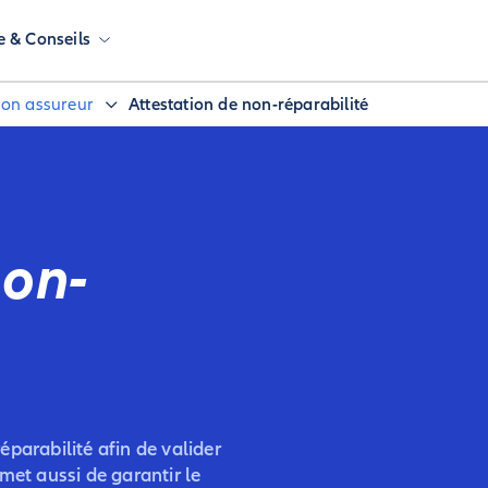
e & Conseils
 son assureur
Attestation de non-réparabilité
non-
parabilité afin de valider
met aussi de garantir le