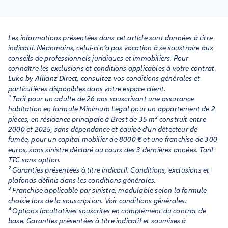
Vous pouvez demander à faire appel à une tierce expertise.
Le tiers expert sera désigné par les deux experts (le vôtre et
celui mandaté par votre assureur). S'ils n'arrivent pas à
choisir ensemble le tiers expert, ce dernier pourra alors être
Les informations présentées dans cet article sont données à titre
désigné par le tribunal de grande instance (TGI).
indicatif. Néanmoins, celui-ci n’a pas vocation à se soustraire aux
conseils de professionnels juridiques et immobiliers. Pour
connaître les exclusions et conditions applicables à votre contrat
Luko by Allianz Direct, consultez vos conditions générales et
particulières disponibles dans votre espace client.
¹ Tarif pour un adulte de 26 ans souscrivant une assurance
habitation en formule Minimum Legal pour un appartement de 2
pièces, en résidence principale à Brest de 35 m² construit entre
2000 et 2025, sans dépendance et équipé d'un détecteur de
fumée, pour un capital mobilier de 8000 € et une franchise de 300
euros, sans sinistre déclaré au cours des 3 dernières années. Tarif
TTC sans option.
² Garanties présentées à titre indicatif. Conditions, exclusions et
plafonds définis dans les conditions générales.
³ Franchise applicable par sinistre, modulable selon la formule
choisie lors de la souscription. Voir conditions générales.
⁴ Options facultatives souscrites en complément du contrat de
base. Garanties présentées à titre indicatif et soumises à