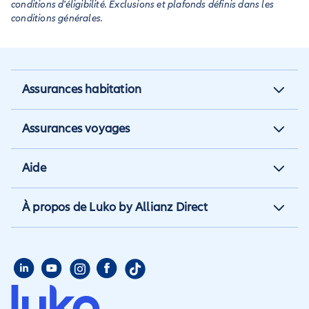
conditions d'éligibilité. Exclusions et plafonds définis dans les
conditions générales.
Assurances habitation
Assurance habitation
Assurances voyages
Assurance locataire
Assurance vacances
Aide
Assurance propriétaire non
Assurance annulation
occupant
Aide et contact
À propos de Luko by Allianz Direct
Assurance annuelle
Assurance propriétaire
Aide habitation
Qui sommes nous
Assurance longue durée
Assurance étudiant
Aide voyage
Presse
Assurance étudiant
Assurance colocataire
Mon compte
Avis
Assurance PVT