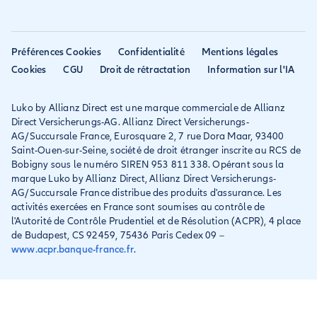
Allianz Direct
Mondial assistance
Déclarer un sinistre voyage
Accessibilité
Préférences Cookies
Confidentialité
Mentions légales
Résilier ancien assureur
Eurofil rejoint Allianz
Cookies
CGU
Droit de rétractation
Information sur l'IA
Réclamation
Direct
Luko by Allianz Direct est une marque commerciale de Allianz
Conditions générales et
Direct Versicherungs-AG. Allianz Direct Versicherungs-
IPID
AG/Succursale France, Eurosquare 2, 7 rue Dora Maar, 93400
Saint-Ouen-sur-Seine, société de droit étranger inscrite au RCS de
Bobigny sous le numéro SIREN 953 811 338. Opérant sous la
marque Luko by Allianz Direct, Allianz Direct Versicherungs-
AG/Succursale France distribue des produits d'assurance. Les
activités exercées en France sont soumises au contrôle de
l'Autorité de Contrôle Prudentiel et de Résolution (ACPR), 4 place
de Budapest, CS 92459, 75436 Paris Cedex 09 –
www.acpr.banque-france.fr
.