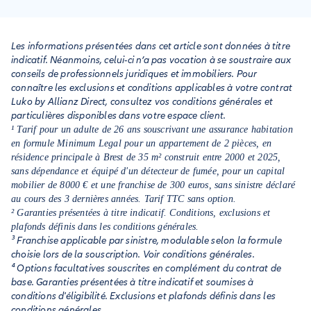
nécessaires pour rendre le logement décent et habitable à
nouveau. Si le sinistre est causé par un élément extérieur, il
n'a pas l'obligation de reloger le locataire en attendant la fin
Les informations présentées dans cet article sont données à titre
des travaux.
indicatif. Néanmoins, celui-ci n’a pas vocation à se soustraire aux
conseils de professionnels juridiques et immobiliers. Pour
connaître les exclusions et conditions applicables à votre contrat
Luko by Allianz Direct, consultez vos conditions générales et
particulières disponibles dans votre espace client.
¹ Tarif pour un adulte de 26 ans souscrivant une assurance habitation
en formule Minimum Legal pour un appartement de 2 pièces, en
résidence principale à Brest de 35 m² construit entre 2000 et 2025,
sans dépendance et équipé d'un détecteur de fumée, pour un capital
mobilier de 8000 € et une franchise de 300 euros, sans sinistre déclaré
au cours des 3 dernières années. Tarif TTC sans option.
² Garanties présentées à titre indicatif. Conditions, exclusions et
plafonds définis dans les conditions générales.
³ Franchise applicable par sinistre, modulable selon la formule
choisie lors de la souscription. Voir conditions générales.
⁴ Options facultatives souscrites en complément du contrat de
base. Garanties présentées à titre indicatif et soumises à
conditions d'éligibilité. Exclusions et plafonds définis dans les
conditions générales.