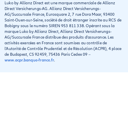
Luko by Allianz Direct est une marque commerciale de Allianz
Conditions générales et
Direct Versicherungs-AG. Allianz Direct Versicherungs-
IPID
AG/Succursale France, Eurosquare 2, 7 rue Dora Maar, 93400
Saint-Ouen-sur-Seine, société de droit étranger inscrite au RCS de
Bobigny sous le numéro SIREN 953 811 338. Opérant sous la
marque Luko by Allianz Direct, Allianz Direct Versicherungs-
AG/Succursale France distribue des produits d'assurance. Les
activités exercées en France sont soumises au contrôle de
l'Autorité de Contrôle Prudentiel et de Résolution (ACPR), 4 place
de Budapest, CS 92459, 75436 Paris Cedex 09 –
www.acpr.banque-france.fr
.