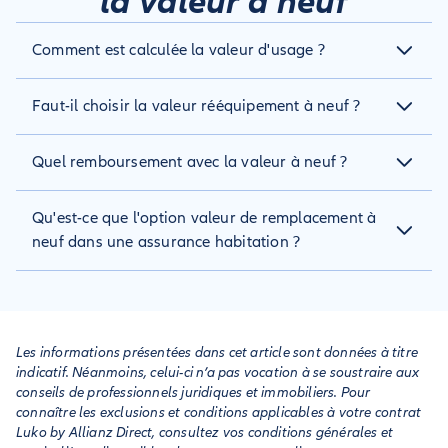
la valeur à neuf
Comment est calculée la valeur d'usage ?
Le bien endommagé est remboursé selon sa valeur actuelle
Faut-il choisir la valeur rééquipement à neuf ?
sur le marché (et non sa valeur d'achat), moins le coefficient
de vétusté appliqué par l'assureur.
Cette option est avantageuse car l'assureur ne prend pas en
Quel remboursement avec la valeur à neuf ?
compte le coefficient de vétusté, et la valeur remboursée est
celle du bien au moment du sinistre. Vous êtes donc mieux
Un premier remboursement immédiat est fait à hauteur de la
remboursé, mais votre prime d'assurance habitation sera
Qu'est-ce que l'option valeur de remplacement à
valeur du bien sur le marché au moment du sinistre, moins le
plus élevée.
coefficient de vétusté. Par la suite, l'assuré reçoit un
neuf dans une assurance habitation ?
complément d'indemnisation pour couvrir tout ou partie de
la vétusté, selon le plafond de rachat de vétusté indiqué au
Il s'agit d'une garantie de l'assurance habitation, la plupart
contrat (en général 25% maximum).
du temps proposée en option. Avec elle vous êtes mieux
indemnisé, puisque l'assureur ne prend pas en compte la
vétusté du bien dans le calcul de la somme qu'il vous verse.
Les informations présentées dans cet article sont données à titre
indicatif. Néanmoins, celui-ci n’a pas vocation à se soustraire aux
conseils de professionnels juridiques et immobiliers. Pour
connaître les exclusions et conditions applicables à votre contrat
Luko by Allianz Direct, consultez vos conditions générales et