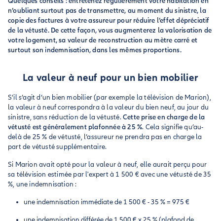
Quelques conseils : entretenez régulièrement votre habitation en
n’oubliant surtout pas de transmettre, au moment du sinistre, la
copie des factures à votre assureur pour réduire l’effet dépréciatif
de la vétusté. De cette façon, vous augmenterez la valorisation de
votre logement, sa valeur de reconstruction au mètre carré et
surtout son indemnisation, dans les mêmes proportions.
La valeur à neuf pour un bien mobilier
S’il s’agit d’un bien mobilier (par exemple la télévision de Marion),
la valeur à neuf correspondra à la valeur du bien neuf, au jour du
sinistre, sans réduction de la vétusté.
Cette prise en charge de la
vétusté est généralement plafonnée à 25 %
. Cela signifie qu’au-
delà de 25 % de vétusté, l’assureur ne prendra pas en charge la
part de vétusté supplémentaire.
Si Marion avait opté pour la valeur à neuf, elle aurait perçu pour
sa télévision estimée par l'expert à 1 500 € avec une vétusté de 35
%, une indemnisation :
une indemnisation immédiate de 1 500 € - 35 % = 975 €
une indemnisation différée de 1 500 € x 25 % (plafond de