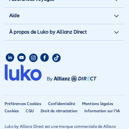
Assurance locataire
Assurance vacances
Aide
Assurance propriétaire non
Assurance annulation
occupant
Aide et contact
À propos de Luko by Allianz Direct
Assurance annuelle
Assurance propriétaire
Aide habitation
Qui sommes nous
Assurance longue durée
Assurance étudiant
Aide voyage
Presse
Assurance étudiant
Assurance colocataire
Mon compte
Avis
Assurance PVT
Déclarer un sinistre
Allianz travel devient
Assurance rapatriement
habitation
Allianz Direct
Mondial assistance
Déclarer un sinistre voyage
Accessibilité
Préférences Cookies
Confidentialité
Mentions légales
Résilier ancien assureur
Eurofil rejoint Allianz
Cookies
CGU
Droit de rétractation
Information sur l'IA
Réclamation
Direct
Luko by Allianz Direct est une marque commerciale de Allianz
Conditions générales et