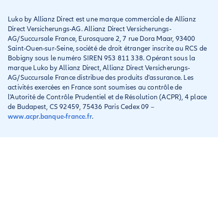
Réclamation
Direct
Luko by Allianz Direct est une marque commerciale de Allianz
Conditions générales et
Direct Versicherungs-AG. Allianz Direct Versicherungs-
IPID
AG/Succursale France, Eurosquare 2, 7 rue Dora Maar, 93400
Saint-Ouen-sur-Seine, société de droit étranger inscrite au RCS de
Bobigny sous le numéro SIREN 953 811 338. Opérant sous la
marque Luko by Allianz Direct, Allianz Direct Versicherungs-
AG/Succursale France distribue des produits d'assurance. Les
activités exercées en France sont soumises au contrôle de
l'Autorité de Contrôle Prudentiel et de Résolution (ACPR), 4 place
de Budapest, CS 92459, 75436 Paris Cedex 09 –
www.acpr.banque-france.fr
.