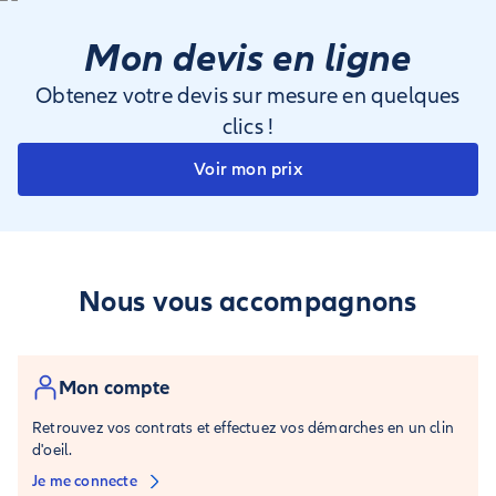
Cuba
,
Mongolie
,
Russie
.
Sans attestation d’assurance voyage, aucun voyageur ne
Mon devis en ligne
sera autorisé à entrer sur leurs territoires.
Obtenez votre devis sur mesure en quelques
clics !
Voir mon prix
Nous vous accompagnons
Mon compte
Retrouvez vos contrats et effectuez vos démarches en un clin
d'oeil.
Je me connecte