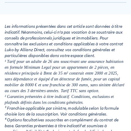
souscripteur du contrat d'apporter la preuve de
Selon les termes de votre contrat, votre assureur peut
l'augmentation de sa consommation d'eau, de faire réparer
prendre en charge la recherche de fuite, la rupture de
la fuite et de fournir le justificatif des travaux effectués avant
canalisations due au gel ou à un glissement de terrain, les
de demander le dégrèvement.
fuite d'eau suite à tempête ou catastrophe naturelle ainsi
Les informations présentées dans cet article sont données à titre
que l'ensemble des fuites possibles au sein de votre
indicatif. Néanmoins, celui-ci n’a pas vocation à se soustraire aux
logement. Elle couvre également, par l'assurance
conseils de professionnels juridiques et immobiliers. Pour
responsabilité civile, les dommages causés à vos voisins suite
connaître les exclusions et conditions applicables à votre contrat
à une fuite d'eau dont l'origine se situe dans votre logement.
Luko by Allianz Direct, consultez vos conditions générales et
particulières disponibles dans votre espace client.
¹ Tarif pour un adulte de 26 ans souscrivant une assurance habitation
en formule Minimum Legal pour un appartement de 2 pièces, en
résidence principale à Brest de 35 m² construit entre 2000 et 2025,
sans dépendance et équipé d'un détecteur de fumée, pour un capital
mobilier de 8000 € et une franchise de 300 euros, sans sinistre déclaré
au cours des 3 dernières années. Tarif TTC sans option.
² Garanties présentées à titre indicatif. Conditions, exclusions et
plafonds définis dans les conditions générales.
³ Franchise applicable par sinistre, modulable selon la formule
choisie lors de la souscription. Voir conditions générales.
⁴ Options facultatives souscrites en complément du contrat de
base. Garanties présentées à titre indicatif et soumises à