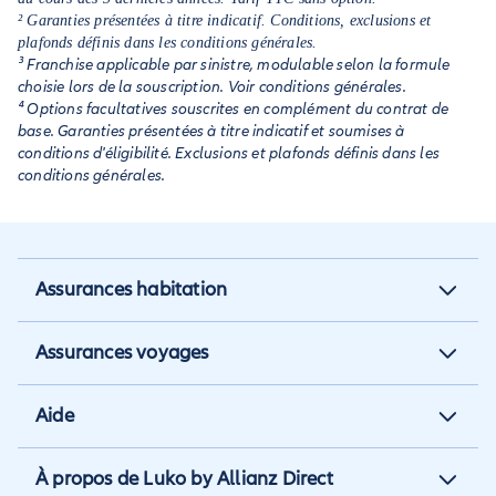
² Garanties présentées à titre indicatif. Conditions, exclusions et
plafonds définis dans les conditions générales.
³ Franchise applicable par sinistre, modulable selon la formule
choisie lors de la souscription. Voir conditions générales.
⁴ Options facultatives souscrites en complément du contrat de
base. Garanties présentées à titre indicatif et soumises à
conditions d'éligibilité. Exclusions et plafonds définis dans les
conditions générales.
Assurances habitation
Assurance habitation
Assurances voyages
Assurance locataire
Assurance vacances
Aide
Assurance propriétaire non
Assurance annulation
occupant
Aide et contact
À propos de Luko by Allianz Direct
Assurance annuelle