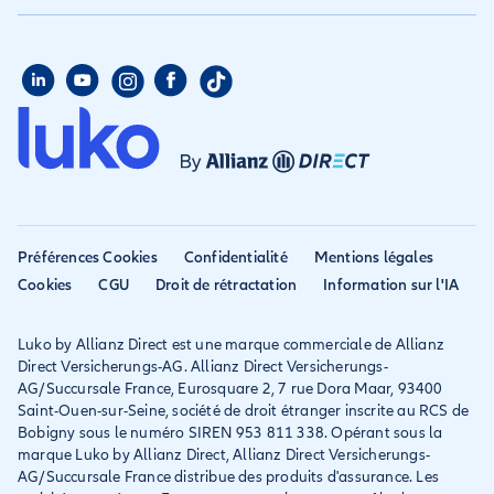
Assurance propriétaire
Aide habitation
Qui sommes nous
Assurance longue durée
Assurance étudiant
Aide voyage
Presse
Assurance étudiant
Assurance colocataire
Mon compte
Avis
Assurance PVT
Déclarer un sinistre
Allianz travel devient
Assurance rapatriement
habitation
Allianz Direct
Mondial assistance
Déclarer un sinistre voyage
Accessibilité
Préférences Cookies
Confidentialité
Mentions légales
Résilier ancien assureur
Eurofil rejoint Allianz
Cookies
CGU
Droit de rétractation
Information sur l'IA
Réclamation
Direct
Luko by Allianz Direct est une marque commerciale de Allianz
Conditions générales et
Direct Versicherungs-AG. Allianz Direct Versicherungs-
IPID
AG/Succursale France, Eurosquare 2, 7 rue Dora Maar, 93400
Saint-Ouen-sur-Seine, société de droit étranger inscrite au RCS de
Bobigny sous le numéro SIREN 953 811 338. Opérant sous la
marque Luko by Allianz Direct, Allianz Direct Versicherungs-
AG/Succursale France distribue des produits d'assurance. Les