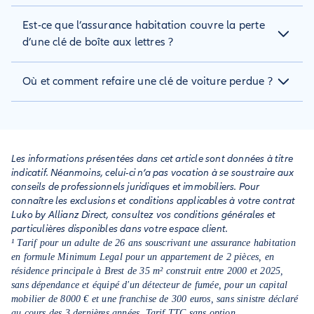
donc essentiel de vérifier les garanties spécifiques prévues
Oui, l’assurance habitation peut couvrir une serrure cassée,
Est-ce que l’assurance habitation couvre la perte
dans votre contrat.
mais uniquement si le dommage résulte d’un événement
garanti, comme une tentative d’effraction, un cambriolage ou
d’une clé de boîte aux lettres ?
un acte de vandalisme. En revanche, les casses liées à l’usure,
à un défaut d’entretien ou à une négligence sont
Dans la majorité des cas, l’assurance habitation ne couvre
Où et comment refaire une clé de voiture perdue ?
généralement exclues de la garantie.
pas la perte de clé de boîte aux lettres car il s’agit d’un
équipement considéré comme secondaire. Le remplacement
Pour refaire une clé de voiture perdue, vous pouvez vous
ou le changement de serrure reste à la charge de l’occupant,
adresser au concessionnaire de la marque, à un garagiste
sauf mention spécifique dans le contrat.
agréé ou à un serrurier automobile spécialisé. Selon le type
de clé (simple, électronique, carte), un certificat
Les informations présentées dans cet article sont données à titre
d'immatriculation et une pièce d'identité seront exigés. Le
indicatif. Néanmoins, celui-ci n’a pas vocation à se soustraire aux
délai et le coût varient selon le modèle du véhicule.
conseils de professionnels juridiques et immobiliers. Pour
connaître les exclusions et conditions applicables à votre contrat
Luko by Allianz Direct, consultez vos conditions générales et
particulières disponibles dans votre espace client.
¹ Tarif pour un adulte de 26 ans souscrivant une assurance habitation
en formule Minimum Legal pour un appartement de 2 pièces, en
résidence principale à Brest de 35 m² construit entre 2000 et 2025,
sans dépendance et équipé d'un détecteur de fumée, pour un capital
mobilier de 8000 € et une franchise de 300 euros, sans sinistre déclaré
au cours des 3 dernières années. Tarif TTC sans option.