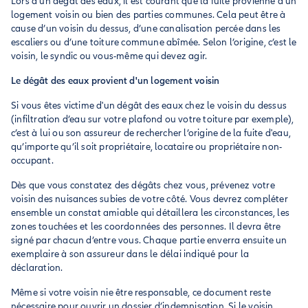
Lors d’un dégât des eaux, il est courant que la fuite provienne d’un
logement voisin ou bien des parties communes. Cela peut être à
cause d’un voisin du dessus, d’une canalisation percée dans les
escaliers ou d’une toiture commune abîmée. Selon l’origine, c’est le
voisin, le syndic ou vous-même qui devez agir.
Le dégât des eaux provient d'un logement voisin
Si vous êtes victime d'un dégât des eaux chez le voisin du dessus
(infiltration d’eau sur votre plafond ou votre toiture par exemple),
c’est à lui ou son assureur de rechercher l’origine de la fuite d'eau,
qu’importe qu’il soit propriétaire, locataire ou propriétaire non-
occupant.
Dès que vous constatez des dégâts chez vous, prévenez votre
voisin des nuisances subies de votre côté. Vous devrez compléter
ensemble un constat amiable qui détaillera les circonstances, les
zones touchées et les coordonnées des personnes. Il devra être
signé par chacun d’entre vous. Chaque partie enverra ensuite un
exemplaire à son assureur dans le délai indiqué pour la
déclaration.
Même si votre voisin nie être responsable, ce document reste
nécessaire pour ouvrir un dossier d’indemnisation. Si le voisin