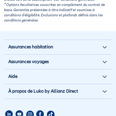
⁴ Options facultatives souscrites en complément du contrat de
base. Garanties présentées à titre indicatif et soumises à
conditions d'éligibilité. Exclusions et plafonds définis dans les
conditions générales.
Assurances habitation
Assurance habitation
Assurances voyages
Assurance locataire
Assurance vacances
Aide
Assurance propriétaire non
Assurance annulation
occupant
Aide et contact
À propos de Luko by Allianz Direct
Assurance annuelle
Assurance propriétaire
Aide habitation
Qui sommes nous
Assurance longue durée
Assurance étudiant
Aide voyage
Presse
Assurance étudiant