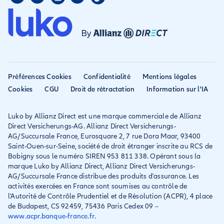
Assurance colocataire
Mon compte
Avis
Assurance PVT
Déclarer un sinistre
Allianz travel devient
Assurance rapatriement
habitation
Allianz Direct
Mondial assistance
Déclarer un sinistre voyage
Accessibilité
Préférences Cookies
Confidentialité
Mentions légales
Résilier ancien assureur
Eurofil rejoint Allianz
Cookies
CGU
Droit de rétractation
Information sur l'IA
Réclamation
Direct
Luko by Allianz Direct est une marque commerciale de Allianz
Conditions générales et
Direct Versicherungs-AG. Allianz Direct Versicherungs-
IPID
AG/Succursale France, Eurosquare 2, 7 rue Dora Maar, 93400
Saint-Ouen-sur-Seine, société de droit étranger inscrite au RCS de
Bobigny sous le numéro SIREN 953 811 338. Opérant sous la
marque Luko by Allianz Direct, Allianz Direct Versicherungs-
AG/Succursale France distribue des produits d'assurance. Les
activités exercées en France sont soumises au contrôle de
l'Autorité de Contrôle Prudentiel et de Résolution (ACPR), 4 place
de Budapest, CS 92459, 75436 Paris Cedex 09 –
www.acpr.banque-france.fr
.