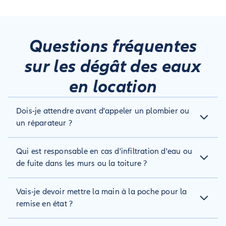
Questions fréquentes
sur les dégât des eaux
en location
Dois-je attendre avant d'appeler un plombier ou
un réparateur ?
Oui, il est préférable d’obtenir l’aval de l’assureur avant
Qui est responsable en cas d'infiltration d'eau ou
d’engager toute dépense. Cependant si la situation est
incontrôlable (impossible de couper la fuite d’eau), mieux
de fuite dans les murs ou la toiture ?
vaut faire appel à un professionnel pour reprendre le
contrôle.
Le propriétaire est responsable si l’infiltration résulte d’un
Vais-je devoir mettre la main à la poche pour la
défaut de construction, de vétusté ou d’un mauvais entretien
structurel. En copropriété, cela peut relever du syndic si les
remise en état ?
dégâts proviennent des parties communes.
En principe, l’indemnisation est prise en charge dans la limite