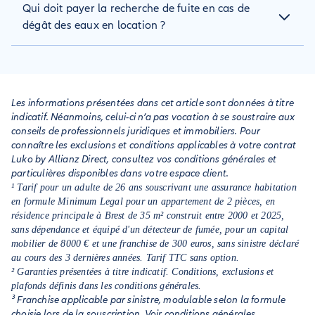
Qui doit payer la recherche de fuite en cas de
des garanties contractuelles. En revanche, si le dégât des
eaux est lié à une négligence de votre part, si vous faites
dégât des eaux en location ?
l’objet d’une déchéance de garantie ou si vous n’êtes pas
assuré, vous devrez payer.
La recherche de fuite est prise en charge par l’assurance de la
personne responsable. Si l’origine se situe dans les parties
communes, les frais sont alors couverts par l’assurance
souscrite par la copropriété.
Les informations présentées dans cet article sont données à titre
indicatif. Néanmoins, celui-ci n’a pas vocation à se soustraire aux
conseils de professionnels juridiques et immobiliers. Pour
connaître les exclusions et conditions applicables à votre contrat
Luko by Allianz Direct, consultez vos conditions générales et
particulières disponibles dans votre espace client.
¹ Tarif pour un adulte de 26 ans souscrivant une assurance habitation
en formule Minimum Legal pour un appartement de 2 pièces, en
résidence principale à Brest de 35 m² construit entre 2000 et 2025,
sans dépendance et équipé d'un détecteur de fumée, pour un capital
mobilier de 8000 € et une franchise de 300 euros, sans sinistre déclaré
au cours des 3 dernières années. Tarif TTC sans option.
² Garanties présentées à titre indicatif. Conditions, exclusions et
plafonds définis dans les conditions générales.
³ Franchise applicable par sinistre, modulable selon la formule
choisie lors de la souscription. Voir conditions générales.