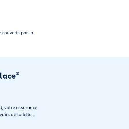
e couverts par la
lace²
.), votre assurance
oirs de toilettes.