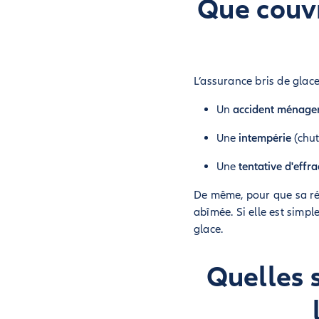
Que couvr
L’assurance bris de glac
Un
accident ménage
Une
intempérie
(chute
Une
tentative d'effra
De même, pour que sa rép
abîmée. Si elle est simp
glace.
Quelles 