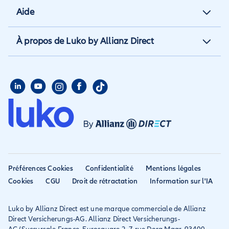
Assurance vacances
Aide
Assurance propriétaire non
Assurance annulation
occupant
Aide et contact
À propos de Luko by Allianz Direct
Assurance annuelle
Assurance propriétaire
Aide habitation
Qui sommes nous
Assurance longue durée
Assurance étudiant
Aide voyage
Presse
Assurance étudiant
Assurance colocataire
Mon compte
Avis
Assurance PVT
Déclarer un sinistre
Allianz travel devient
Assurance rapatriement
habitation
Allianz Direct
Mondial assistance
Déclarer un sinistre voyage
Accessibilité
Préférences Cookies
Confidentialité
Mentions légales
Résilier ancien assureur
Eurofil rejoint Allianz
Cookies
CGU
Droit de rétractation
Information sur l'IA
Réclamation
Direct
Luko by Allianz Direct est une marque commerciale de Allianz
Conditions générales et
Direct Versicherungs-AG. Allianz Direct Versicherungs-
IPID