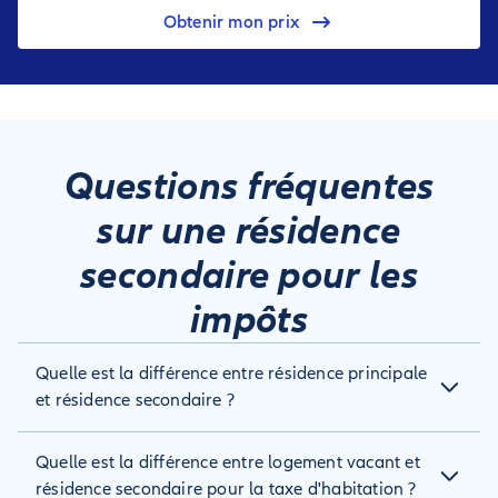
Obtenir mon prix
Questions fréquentes
sur une résidence
secondaire pour les
impôts
Quelle est la différence entre résidence principale
et résidence secondaire ?
La résidence principale est le logement où vous vivez
Quelle est la différence entre logement vacant et
habituellement, au moins huit mois par an. La résidence
secondaire est un logement utilisé occasionnellement, par
résidence secondaire pour la taxe d'habitation ?