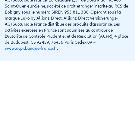
AG/Succursale France, Eurosquare 2, 7 rue Dora Maar, 93400
Saint-Ouen-sur-Seine, société de droit étranger inscrite au RCS de
Bobigny sous le numéro SIREN 953 811 338. Opérant sous la
marque Luko by Allianz Direct, Allianz Direct Versicherungs-
AG/Succursale France distribue des produits d'assurance. Les
activités exercées en France sont soumises au contrôle de
l'Autorité de Contrôle Prudentiel et de Résolution (ACPR), 4 place
de Budapest, CS 92459, 75436 Paris Cedex 09 –
www.acpr.banque-france.fr
.