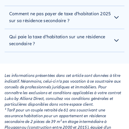
exemple pour les vacances ou les week-ends.
Un logement vacant est inoccupé, sans meubles et inutilisé
Comment ne pas payer de taxe d'habitation 2025
depuis au moins un an, soumis à une taxe spécifique. Une
résidence secondaire, en revanche, est meublée et utilisée de
sur sa résidence secondaire ?
manière ponctuelle : elle est donc soumise à la taxe
d’habitation classique, souvent avec une surtaxe dans
Pour être exonéré de taxe d'habitation sur votre résidence
Qui paie la taxe d'habitation sur une résidence
certaines communes.
secondaire, vous devez justifier d’une situation particulière :
entrée en EHPAD, contrainte professionnelle, santé ou travail
secondaire ?
saisonnier. Vous devez déposer une demande auprès du
centre des impôts avec les justificatifs appropriés.
C’est toujours le propriétaire ou l'usufruitier du logement qui
paie la taxe d’habitation d’une résidence secondaire, même
s’il n’y réside que ponctuellement ou qu'elle est mise en
location quelques mois par an.
Les informations présentées dans cet article sont données à titre
indicatif. Néanmoins, celui-ci n’a pas vocation à se soustraire aux
conseils de professionnels juridiques et immobiliers. Pour
connaître les exclusions et conditions applicables à votre contrat
Luko by Allianz Direct, consultez vos conditions générales et
particulières disponibles dans votre espace client.
¹ Tarif pour un couple retraité de 61 ans souscrivant une
assurance habitation pour un appartement en résidence
secondaire de 2 pièces de 39 m² en étage intermédiaire à
Plougasnou (construction entre 2000 et 2015), équipé d'un