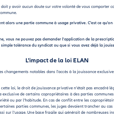
e doit y avoir aucun doute sur votre volonté de vous comporter 
e commune.
t alors une partie commune à usage privative. C'est ce qu'on a
he, vous ne pouvez pas demander l'application de la prescriptio
 simple tolérance du syndicat ou que si vous avez déjà la jouis
L'impact de la loi ELAN
es changements notables dans l'accès à la jouissance exclusive
e cette loi, le droit de jouissance privative n'était pas encadré l
e exclusive de certains copropriétaires à des parties communes 
iété ou par l'habitude. En cas de conflit entre les copropriétai
certaines parties communes, les juges devaient trancher au cas
ssi sur l'usage. Une base fragile qui générait de nombreuses ins