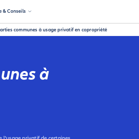
e & Conseils
arties communes à usage privatif en copropriété
munes à
 l'usage privatif de certaines