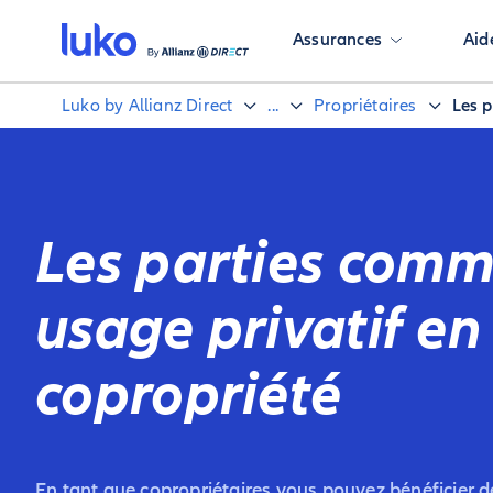
Assurances
Aid
Luko by Allianz Direct
...
Propriétaires
Les p
Les parties com
usage privatif en
copropriété
En tant que copropriétaires vous pouvez bénéficier de