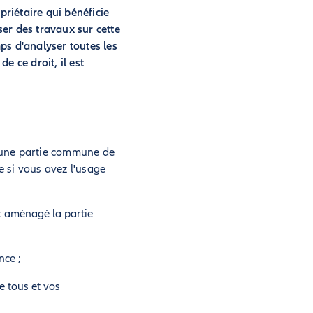
opriétaire qui bénéficie
ser des travaux sur cette
mps d'analyser toutes les
e ce droit, il est
r une partie commune de
e si vous avez l'usage
et aménagé la partie
nce ;
e tous et vos