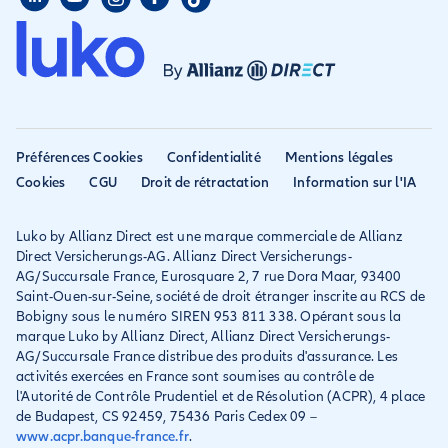
Assurance colocataire
Mon compte
Avis
Assurance PVT
Déclarer un sinistre
Allianz travel devient
Assurance rapatriement
habitation
Allianz Direct
Mondial assistance
Déclarer un sinistre voyage
Accessibilité
Préférences Cookies
Confidentialité
Mentions légales
Résilier ancien assureur
Eurofil rejoint Allianz
Cookies
CGU
Droit de rétractation
Information sur l'IA
Réclamation
Direct
Luko by Allianz Direct est une marque commerciale de Allianz
Conditions générales et
Direct Versicherungs-AG. Allianz Direct Versicherungs-
IPID
AG/Succursale France, Eurosquare 2, 7 rue Dora Maar, 93400
Saint-Ouen-sur-Seine, société de droit étranger inscrite au RCS de
Bobigny sous le numéro SIREN 953 811 338. Opérant sous la
marque Luko by Allianz Direct, Allianz Direct Versicherungs-
AG/Succursale France distribue des produits d'assurance. Les
activités exercées en France sont soumises au contrôle de
l'Autorité de Contrôle Prudentiel et de Résolution (ACPR), 4 place
de Budapest, CS 92459, 75436 Paris Cedex 09 –
www.acpr.banque-france.fr
.