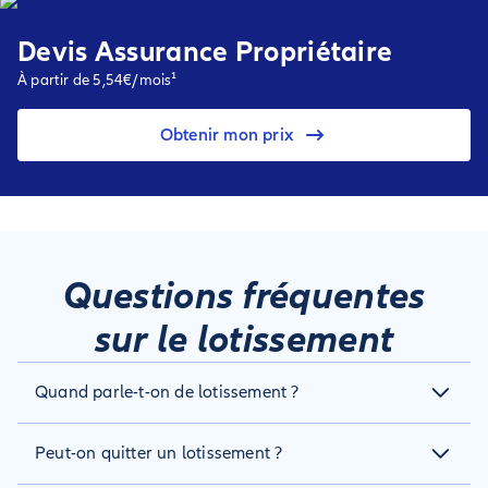
Devis Assurance Propriétaire
À partir de 5,54€/mois¹
Obtenir mon prix
Questions fréquentes
sur le lotissement
Quand parle-t-on de lotissement ?
Lorsqu’il s’agit d’un ou de plusieurs terrains divisés en lot et
Peut-on quitter un lotissement ?
viabilisés. Et dont chaque propriétaire possède à la fois le
terrain et la maison qu’il y fait construire.