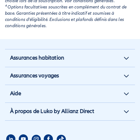
choisie lors de la souscription. Voir conditions générales.
⁴ Options facultatives souscrites en complément du contrat de
base. Garanties présentées à titre indicatif et soumises à
conditions d'éligibilité. Exclusions et plafonds définis dans les
conditions générales.
Assurances habitation
Assurance habitation
Assurances voyages
Assurance locataire
Assurance vacances
Aide
Assurance propriétaire non
Assurance annulation
occupant
Aide et contact
À propos de Luko by Allianz Direct
Assurance annuelle
Assurance propriétaire
Aide habitation
Qui sommes nous
Assurance longue durée
Assurance étudiant
Aide voyage
Presse
Assurance étudiant