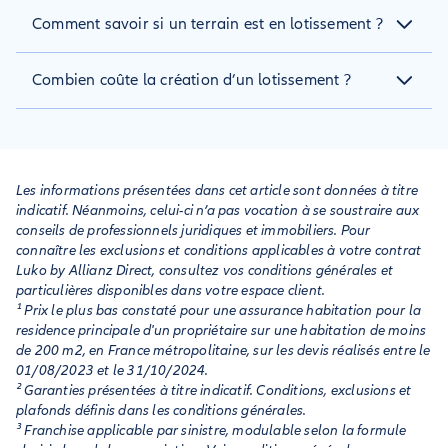
En général oui : cette faculté de sortir d’un lotissement est
Comment savoir si un terrain est en lotissement ?
appelée distraction d’un immeuble. Ce sont les statuts de
l’Association syndicale libre (ASL) qui prévoient les modalités
Quand il s’agit d’un ou de plusieurs terrains divisés en
comme le vote unanime de tous les colotis et les frais à la
Combien coûte la création d’un lotissement ?
plusieurs lots. Il est possible de constater cet élément en
charge de celui qui s’en va.
consultant le cadastre en mairie ou sur le
En moyenne entre 20 000 et 30 000 euros par lot, mais ce
https://www.cadastre.gouv.fr/
site
.
chiffre varie en fonction de la taille et de la complexité du
projet. La majeure partie du coût est liée aux honoraires du
géomètre-expert ainsi qu’aux opérations de viabilisation du
Les informations présentées dans cet article sont données à titre
terrain.
indicatif. Néanmoins, celui-ci n’a pas vocation à se soustraire aux
conseils de professionnels juridiques et immobiliers. Pour
connaître les exclusions et conditions applicables à votre contrat
Luko by Allianz Direct, consultez vos conditions générales et
particulières disponibles dans votre espace client.
¹ Prix le plus bas constaté pour une assurance habitation pour la
residence principale d'un propriétaire sur une habitation de moins
de 200 m2, en France métropolitaine, sur les devis réalisés entre le
01/08/2023 et le 31/10/2024.
² Garanties présentées à titre indicatif. Conditions, exclusions et
plafonds définis dans les conditions générales.
³ Franchise applicable par sinistre, modulable selon la formule