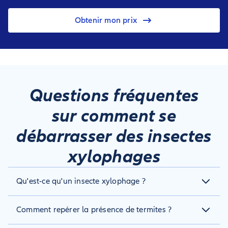
Obtenir mon prix
Questions fréquentes
sur comment se
débarrasser des insectes
xylophages
Qu'est-ce qu'un insecte xylophage ?
C'est un insecte qui se nourrit majoritairement de bois,
Comment repérer la présence de termites ?
comme la termite, la vrillette, les capricornes, les lyctus ou
encore les syrex. On les retrouve généralement dans les