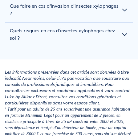
Les termites s'attaquent aux fondations en bois, et préfèrent
vieilles maisons avec des charpentes en bois.
Que faire en cas d'invasion d'insectes xylophages
les endroits sombres et humides (cave et greniers). Des
marques et trous dans vos meubles ou votre charpente sont
?
un bon indicateur de leur présence.
Retirez toutes les parties en bois qui sont attaquées, et
Quels risques en cas d'insectes xylophages chez
pulvérisez ou injectez un insecticide adapté. En cas d'invasion
sévère, contactez immédiatement un professionnel pour
soi ?
éviter que la situation ne s'aggrave.
Ces insectes se nourrissent principalement de bois : si la
colonie s'étend rapidement, les dégâts peuvent être
considérables sur vos meubles ou la charpente de votre
logement. Dans les cas les plus graves, les fondations
Les informations présentées dans cet article sont données à titre
peuvent être fragilisées et menacer de s'écrouler.
indicatif. Néanmoins, celui-ci n’a pas vocation à se soustraire aux
conseils de professionnels juridiques et immobiliers. Pour
connaître les exclusions et conditions applicables à votre contrat
Luko by Allianz Direct, consultez vos conditions générales et
particulières disponibles dans votre espace client.
¹ Tarif pour un adulte de 26 ans souscrivant une assurance habitation
en formule Minimum Legal pour un appartement de 2 pièces, en
résidence principale à Brest de 35 m² construit entre 2000 et 2025,
sans dépendance et équipé d'un détecteur de fumée, pour un capital
mobilier de 8000 € et une franchise de 300 euros, sans sinistre déclaré