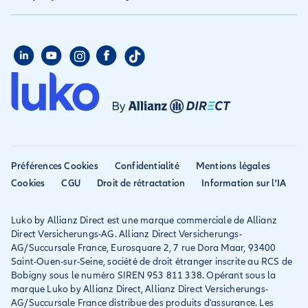
Assurance annuelle
Assurance propriétaire
Aide habitation
Qui sommes nous
Assurance longue durée
Assurance étudiant
Aide voyage
Presse
Assurance étudiant
Assurance colocataire
Mon compte
Avis
Assurance PVT
Déclarer un sinistre
Allianz travel devient
Assurance rapatriement
habitation
Allianz Direct
Mondial assistance
Déclarer un sinistre voyage
Accessibilité
Préférences Cookies
Confidentialité
Mentions légales
Résilier ancien assureur
Eurofil rejoint Allianz
Cookies
CGU
Droit de rétractation
Information sur l'IA
Réclamation
Direct
Luko by Allianz Direct est une marque commerciale de Allianz
Conditions générales et
Direct Versicherungs-AG. Allianz Direct Versicherungs-
IPID
AG/Succursale France, Eurosquare 2, 7 rue Dora Maar, 93400
Saint-Ouen-sur-Seine, société de droit étranger inscrite au RCS de
Bobigny sous le numéro SIREN 953 811 338. Opérant sous la
marque Luko by Allianz Direct, Allianz Direct Versicherungs-
AG/Succursale France distribue des produits d'assurance. Les