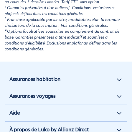
au cours des 3 dernières années. Tarif TTC sans option.
² Garanties présentées à titre indicatif. Conditions, exclusions et
plafonds définis dans les conditions générales.
³ Franchise applicable par sinistre, modulable selon la formule
choisie lors de la souscription. Voir conditions générales.
⁴ Options facultatives souscrites en complément du contrat de
base. Garanties présentées à titre indicatif et soumises à
conditions d'éligibilité. Exclusions et plafonds définis dans les
conditions générales.
Assurances habitation
Assurance habitation
Assurances voyages
Assurance locataire
Assurance vacances
Aide
Assurance propriétaire non
Assurance annulation
occupant
Aide et contact
À propos de Luko by Allianz Direct