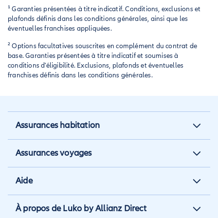
prise en charge en cas de besoin.
¹ Garanties présentées à titre indicatif. Conditions, exclusions et
plafonds définis dans les conditions générales, ainsi que les
éventuelles franchises appliquées.
² Options facultatives souscrites en complément du contrat de
base. Garanties présentées à titre indicatif et soumises à
conditions d'éligibilité. Exclusions, plafonds et éventuelles
franchises définis dans les conditions générales.
Assurances habitation
Assurance habitation
Assurances voyages
Assurance locataire
Assurance vacances
Aide
Assurance propriétaire non
Assurance annulation
occupant
Aide et contact
À propos de Luko by Allianz Direct
Assurance annuelle
Assurance propriétaire