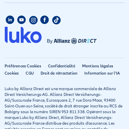
Aide habitation
Qui sommes nous
Assurance longue durée
Assurance étudiant
Aide voyage
Presse
Assurance étudiant
Assurance colocataire
Mon compte
Avis
Assurance PVT
Déclarer un sinistre
Allianz travel devient
Assurance rapatriement
habitation
Allianz Direct
Mondial assistance
Déclarer un sinistre voyage
Accessibilité
Préférences Cookies
Confidentialité
Mentions légales
Résilier ancien assureur
Eurofil rejoint Allianz
Cookies
CGU
Droit de rétractation
Information sur l'IA
Réclamation
Direct
Luko by Allianz Direct est une marque commerciale de Allianz
Conditions générales et
Direct Versicherungs-AG. Allianz Direct Versicherungs-
IPID
AG/Succursale France, Eurosquare 2, 7 rue Dora Maar, 93400
Saint-Ouen-sur-Seine, société de droit étranger inscrite au RCS de
Bobigny sous le numéro SIREN 953 811 338. Opérant sous la
marque Luko by Allianz Direct, Allianz Direct Versicherungs-
AG/Succursale France distribue des produits d'assurance. Les