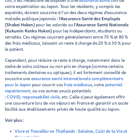
Oui, il est nécessaire de disposer d’une
assurance santé
lors de
votre expatriation au Japon. Tous les résidents, y compris les
expatriés, doivent souscrire à l’un des deux régimes d’assurance
maladie publique japonais :
l’Assurance Santé des Employés
(Shakai Hoken)
pour les salariés ou
l’Assurance Santé Nationale
(Kokumin Kenko Hoken)
pour les indépendants, étudiants ou
retraités. Ces régimes couvrent généralement entre 70 % et 80 %
des frais médicaux, laissant un reste à charge de 20 % à 30 % pour
le patient.
Cependant, pour réduire ce reste à charge, notamment dans le
cadre de soins coûteux ou non pris en charge (comme certains
traitements dentaires ou optiques), il est fortement conseillé de
souscrire une
assurance santé internationale complémentaire
pour le Japon
pour couvrir vos
frais médicaux
, votre
potentiel
rapatriement
, ou vos autres soucis potentiels
:
COVID
,
responsabilité civile
, etc. Celle-ci peut également offrir
une couverture lors de vos séjours en France et garantir un accès
facilité aux établissements privés de haute qualité au Japon.
Voir plus :
Vivre et Travailler en Thaïlande : Salaires, Coût de la Vie et