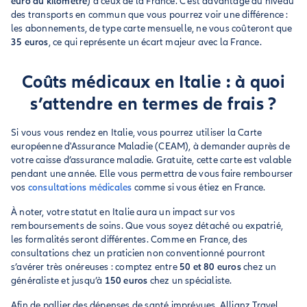
euro du kilomètre
) à ceux de la France. C’est davantage au niveau
des transports en commun que vous pourrez voir une différence :
les abonnements, de type carte mensuelle, ne vous coûteront que
35 euros
, ce qui représente un écart majeur avec la France.
Coûts médicaux en Italie : à quoi
s’attendre en termes de frais ?
Si vous vous rendez en Italie, vous pourrez utiliser la Carte
européenne d'Assurance Maladie (CEAM), à demander auprès de
votre caisse d’assurance maladie. Gratuite, cette carte est valable
pendant une année. Elle vous permettra de vous faire rembourser
vos
consultations médicales
comme si vous étiez en France.
À noter, votre statut en Italie aura un impact sur vos
remboursements de soins. Que vous soyez détaché ou expatrié,
les formalités seront différentes. Comme en France, des
consultations chez un praticien non conventionné pourront
s’avérer très onéreuses : comptez entre
50 et 80 euros
chez un
généraliste et jusqu’à
150 euros
chez un spécialiste.
Afin de pallier des dépenses de santé imprévues, Allianz Travel