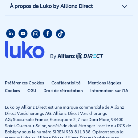
Aide et contact
À propos de Luko by Allianz Direct
Assurance annuelle
Assurance propriétaire
Aide habitation
Qui sommes nous
Assurance longue durée
Assurance étudiant
Aide voyage
Presse
Assurance étudiant
Assurance colocataire
Mon compte
Avis
Assurance PVT
Déclarer un sinistre
Allianz travel devient
Assurance rapatriement
habitation
Allianz Direct
Mondial assistance
Déclarer un sinistre voyage
Accessibilité
Préférences Cookies
Confidentialité
Mentions légales
Résilier ancien assureur
Eurofil rejoint Allianz
Cookies
CGU
Droit de rétractation
Information sur l'IA
Réclamation
Direct
Luko by Allianz Direct est une marque commerciale de Allianz
Conditions générales et
Direct Versicherungs-AG. Allianz Direct Versicherungs-
IPID
AG/Succursale France, Eurosquare 2, 7 rue Dora Maar, 93400
Saint-Ouen-sur-Seine, société de droit étranger inscrite au RCS de
Bobigny sous le numéro SIREN 953 811 338. Opérant sous la