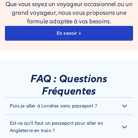
Que vous soyez un voyageur occasionnel ou un
grand voyageur, nous vous proposons une
formule adaptée à vos besoins.
En savoir +
FAQ : Questions
Fréquentes
Puis-je aller à Londres sans passeport ?
Non, depuis le 1er octobre 2021, les français doivent
Est-ce qu'il faut un passeport pour aller en
obligatoirement fournir un passeport valide sur toute la
durée du séjour pour venir à Londres. La carte d'identité ne
Angleterre en train ?
suffit plus.