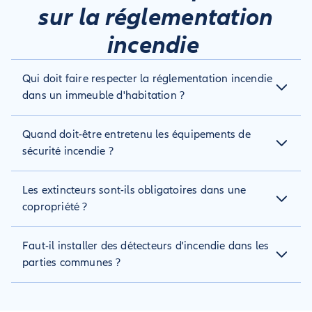
sur la réglementation
incendie
Qui doit faire respecter la réglementation incendie
dans un immeuble d'habitation ?
C'est le syndic qui doit ainsi veiller à ce que tous les dispositifs
Quand doit-être entretenu les équipements de
de sécurités obligatoires soient installés, en bon état de
fonctionnement et non dangereux.
sécurité incendie ?
Chaque équipement doit être entretenu et contrôlé une fois
Les extincteurs sont-ils obligatoires dans une
par an au minimum.
copropriété ?
Les extincteurs ne sont pas obligatoires dans tous les
Faut-il installer des détecteurs d'incendie dans les
immeubles, mais sont fortement conseillés.
parties communes ?
Il est interdit d'installer des détecteurs incendies dans les
parties communes. Toutefois, ils sont obligatoires dans les