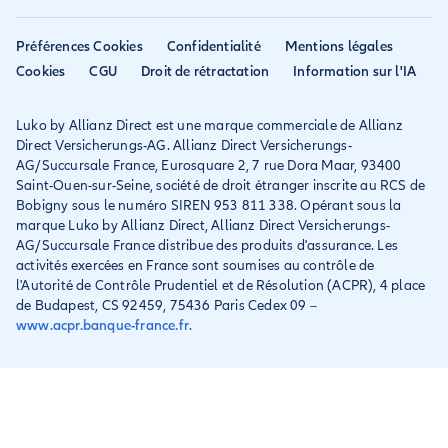
Mondial assistance
Déclarer un sinistre voyage
Accessibilité
Préférences Cookies
Confidentialité
Mentions légales
Résilier ancien assureur
Eurofil rejoint Allianz
Cookies
CGU
Droit de rétractation
Information sur l'IA
Réclamation
Direct
Luko by Allianz Direct est une marque commerciale de Allianz
Conditions générales et
Direct Versicherungs-AG. Allianz Direct Versicherungs-
IPID
AG/Succursale France, Eurosquare 2, 7 rue Dora Maar, 93400
Saint-Ouen-sur-Seine, société de droit étranger inscrite au RCS de
Bobigny sous le numéro SIREN 953 811 338. Opérant sous la
marque Luko by Allianz Direct, Allianz Direct Versicherungs-
AG/Succursale France distribue des produits d'assurance. Les
activités exercées en France sont soumises au contrôle de
l'Autorité de Contrôle Prudentiel et de Résolution (ACPR), 4 place
de Budapest, CS 92459, 75436 Paris Cedex 09 –
www.acpr.banque-france.fr
.