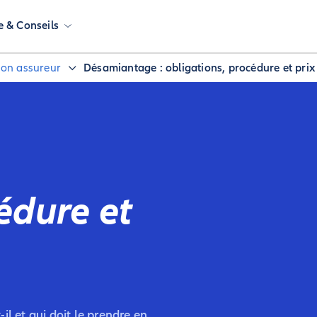
e & Conseils
 son assureur
Désamiantage : obligations, procédure et prix
édure et
il et qui doit le prendre en