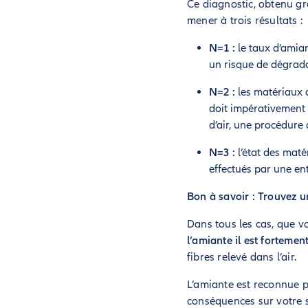
Ce diagnostic, obtenu gr
mener à trois résultats :
N=1 :
le taux d’amian
un risque de dégradat
N=2 :
les matériaux 
doit impérativement 
d’air, une procédure
N=3 :
l’état des mat
effectués par une ent
Bon à savoir : Trouvez u
Dans tous les cas, que v
l’amiante il est fortem
fibres relevé dans l’air.
L’amiante est reconnue p
conséquences sur votre s