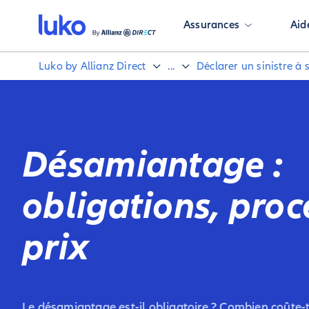
Assurances
Aid
Luko by Allianz Direct
...
Déclarer un sinistre à
Désamiantage :
obligations, proc
prix
Le désamiantage est-il obligatoire ? Combien coûte-t-