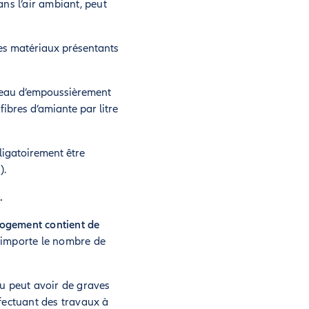
ns l’air ambiant, peut
 des matériaux présentants
iveau d’empoussièrement
ibres d’amiante par litre
ligatoirement être
).
t
.
 logement contient de
 importe le nombre de
u peut avoir de graves
fectuant des travaux à