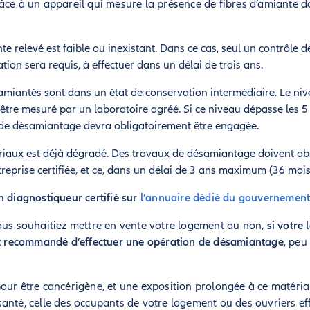
âce à un appareil qui mesure la présence de fibres d’amiante da
te relevé est faible ou inexistant. Dans ce cas, seul un contrôle
ion sera requis, à effectuer dans un délai de trois ans.
amiantés sont dans un état de conservation intermédiaire. Le n
être mesuré par un laboratoire agréé. Si ce niveau dépasse les 5 f
 de désamiantage devra obligatoirement être engagée.
ériaux est déjà dégradé. Des travaux de désamiantage doivent ob
reprise certifiée, et ce, dans un délai de 3 ans maximum (36 mois
n diagnostiqueur certifié sur
l’annuaire dédié du gouvernemen
ous souhaitiez mettre en vente votre logement ou non,
si votre
ent recommandé d’effectuer une opération de désamiantage
, peu
our être cancérigène, et une exposition prolongée à ce matéria
anté, celle des occupants de votre logement ou des ouvriers ef