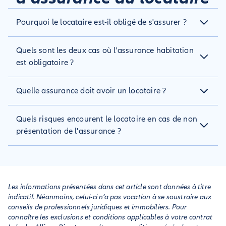
Pourquoi le locataire est-il obligé de s'assurer ?
Le locataire doit s’assurer pour couvrir les dommages qu’il
Quels sont les deux cas où l'assurance habitation
pourrait causer. C’est ce que l’on appelle la garantie risques
locatifs : elle comprend la protection contre le dégât des
est obligatoire ?
eaux, le gel, l’incendie et l’explosion. Il doit aussi souscrire
une garantie responsabilité civile.
L’assurance habitation est obligatoire pour le locataire
Quelle assurance doit avoir un locataire ?
lorsqu’il occupe un bien. Ainsi que pour le propriétaire non
occupant (PNO) qui doit s’assurer si son appartement ou sa
A minima, l’assurance habitation du locataire doit couvrir sa
maison est en copropriété.
Quels risques encourent le locataire en cas de non
responsabilité civile et les risques locatifs : dégât des eaux,
gel, incendie et explosion.
présentation de l'assurance ?
Si le locataire ne dispose pas d’une assurance habitation, ce
défaut peut aller jusqu’à la résiliation du bail. Si un mois
après qu’il ait reçu la lettre qui lui commande de s’assurer il
n’a pas fait le nécessaire, le bail est résilié. Le propriétaire
Les informations présentées dans cet article sont données à titre
peut aussi s’assurer pour le compte du locataire et répercuter
indicatif. Néanmoins, celui-ci n’a pas vocation à se soustraire aux
le montant sur le loyer.
conseils de professionnels juridiques et immobiliers. Pour
connaître les exclusions et conditions applicables à votre contrat