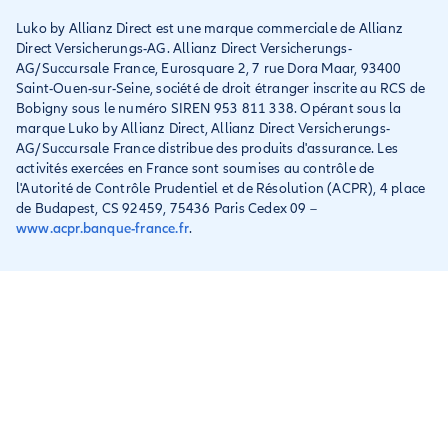
Luko by Allianz Direct est une marque commerciale de Allianz
Conditions générales et
Direct Versicherungs-AG. Allianz Direct Versicherungs-
IPID
AG/Succursale France, Eurosquare 2, 7 rue Dora Maar, 93400
Saint-Ouen-sur-Seine, société de droit étranger inscrite au RCS de
Bobigny sous le numéro SIREN 953 811 338. Opérant sous la
marque Luko by Allianz Direct, Allianz Direct Versicherungs-
AG/Succursale France distribue des produits d'assurance. Les
activités exercées en France sont soumises au contrôle de
l'Autorité de Contrôle Prudentiel et de Résolution (ACPR), 4 place
de Budapest, CS 92459, 75436 Paris Cedex 09 –
www.acpr.banque-france.fr
.