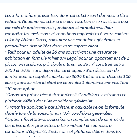
défaillance du locataire. C’est la raison pour laquelle les
bailleurs et les agences immobilières exigent un justificatif de
Les informations présentées dans cet article sont données à titre
revenus prouvant qu’il génère un revenu supérieur à 3 fois le
indicatif. Néanmoins, celui-ci n’a pas vocation à se soustraire aux
montant du loyer. En dehors de cette exigence, toute
conseils de professionnels juridiques et immobiliers. Pour
personne qui le souhaite à la possibilité d'être garant.
connaître les exclusions et conditions applicables à votre contrat
Luko by Allianz Direct, consultez vos conditions générales et
particulières disponibles dans votre espace client.
¹ Tarif pour un adulte de 26 ans souscrivant une assurance
habitation en formule Minimum Legal pour un appartement de 2
pièces, en résidence principale à Brest de 35 m² construit entre
2000 et 2025, sans dépendance et équipé d'un détecteur de
fumée, pour un capital mobilier de 8000 € et une franchise de 300
euros, sans sinistre déclaré au cours des 3 dernières années. Tarif
TTC sans option.
² Garanties présentées à titre indicatif. Conditions, exclusions et
plafonds définis dans les conditions générales.
³ Franchise applicable par sinistre, modulable selon la formule
choisie lors de la souscription. Voir conditions générales.
⁴ Options facultatives souscrites en complément du contrat de
base. Garanties présentées à titre indicatif et soumises à
conditions d'éligibilité. Exclusions et plafonds définis dans les