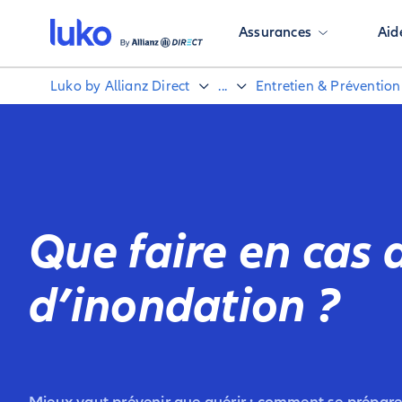
Assurances
Aid
Luko by Allianz Direct
...
Entretien & Prévention
Que faire en cas 
d’inondation ?