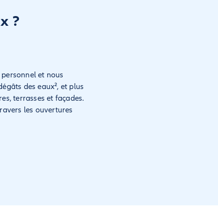
x ?
 personnel et nous
dégâts des eaux², et plus
res, terrasses et façades.
travers les ouvertures