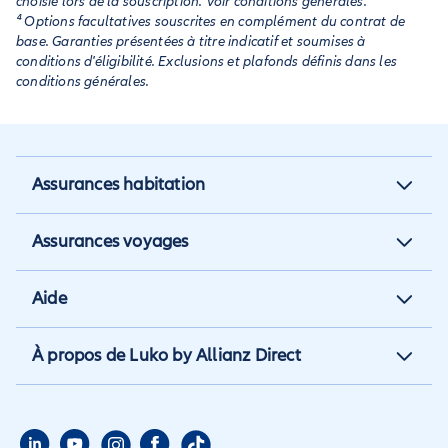
choisie lors de la souscription. Voir conditions générales.
⁴ Options facultatives souscrites en complément du contrat de
base. Garanties présentées à titre indicatif et soumises à
conditions d'éligibilité. Exclusions et plafonds définis dans les
conditions générales.
Assurances habitation
Assurance habitation
Assurances voyages
Assurance locataire
Assurance vacances
Aide
Assurance propriétaire non
Assurance annulation
occupant
Aide et contact
À propos de Luko by Allianz Direct
Assurance annuelle
Assurance propriétaire
Aide habitation
Qui sommes nous
Assurance longue durée
Assurance étudiant
Aide voyage
Presse
Assurance étudiant