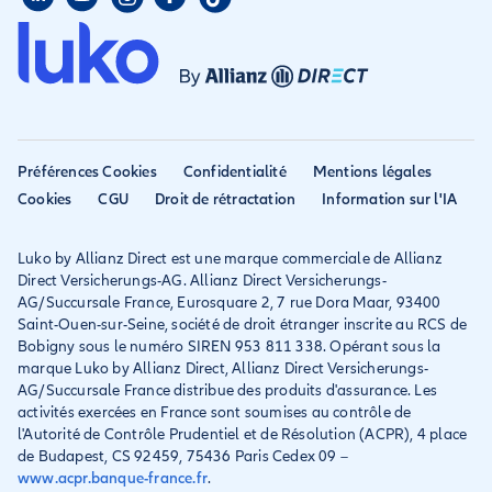
Assurance colocataire
Mon compte
Avis
Assurance PVT
Déclarer un sinistre
Allianz travel devient
Assurance rapatriement
habitation
Allianz Direct
Mondial assistance
Déclarer un sinistre voyage
Accessibilité
Préférences Cookies
Confidentialité
Mentions légales
Résilier ancien assureur
Eurofil rejoint Allianz
Cookies
CGU
Droit de rétractation
Information sur l'IA
Réclamation
Direct
Luko by Allianz Direct est une marque commerciale de Allianz
Conditions générales et
Direct Versicherungs-AG. Allianz Direct Versicherungs-
IPID
AG/Succursale France, Eurosquare 2, 7 rue Dora Maar, 93400
Saint-Ouen-sur-Seine, société de droit étranger inscrite au RCS de
Bobigny sous le numéro SIREN 953 811 338. Opérant sous la
marque Luko by Allianz Direct, Allianz Direct Versicherungs-
AG/Succursale France distribue des produits d'assurance. Les
activités exercées en France sont soumises au contrôle de
l'Autorité de Contrôle Prudentiel et de Résolution (ACPR), 4 place
de Budapest, CS 92459, 75436 Paris Cedex 09 –
www.acpr.banque-france.fr
.