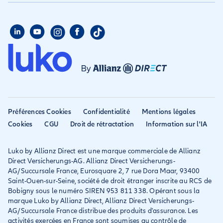
Aide habitation
Qui sommes nous
Assurance longue durée
Assurance étudiant
Aide voyage
Presse
Assurance étudiant
Assurance colocataire
Mon compte
Avis
Assurance PVT
Déclarer un sinistre
Allianz travel devient
Assurance rapatriement
habitation
Allianz Direct
Mondial assistance
Déclarer un sinistre voyage
Accessibilité
Préférences Cookies
Confidentialité
Mentions légales
Résilier ancien assureur
Eurofil rejoint Allianz
Cookies
CGU
Droit de rétractation
Information sur l'IA
Réclamation
Direct
Luko by Allianz Direct est une marque commerciale de Allianz
Conditions générales et
Direct Versicherungs-AG. Allianz Direct Versicherungs-
IPID
AG/Succursale France, Eurosquare 2, 7 rue Dora Maar, 93400
Saint-Ouen-sur-Seine, société de droit étranger inscrite au RCS de
Bobigny sous le numéro SIREN 953 811 338. Opérant sous la
marque Luko by Allianz Direct, Allianz Direct Versicherungs-
AG/Succursale France distribue des produits d'assurance. Les
activités exercées en France sont soumises au contrôle de