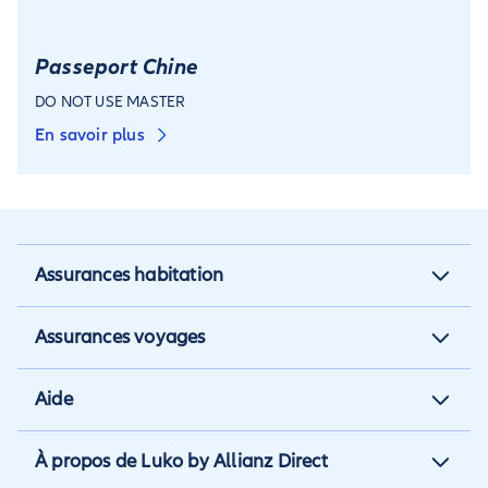
Passeport Chine
DO NOT USE MASTER
En savoir plus
Assurances habitation
Assurance habitation
Assurances voyages
Assurance locataire
Assurance vacances
Aide
Assurance propriétaire non
Assurance annulation
occupant
Aide et contact
À propos de Luko by Allianz Direct
Assurance annuelle
Assurance propriétaire