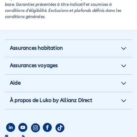
base. Garanties présentées à titre indicatif et soumises à
conditions d'éligibilité. Exclusions et plafonds définis dans les
conditions générales.
Assurances habitation
Assurance habitation
Assurances voyages
Assurance locataire
Assurance vacances
Aide
Assurance propriétaire non
Assurance annulation
occupant
Aide et contact
À propos de Luko by Allianz Direct
Assurance annuelle
Assurance propriétaire
Aide habitation
Qui sommes nous
Assurance longue durée
Assurance étudiant
Aide voyage
Presse
Assurance étudiant
Assurance colocataire
Mon compte