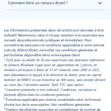
Comment faire un recours direct ?
particulier, d’une entreprise ou d’une administration. Il peut
dommage couvert par l’assurance concernée : accident de la
avoir été provoqué volontairement ou non et causer des
route, sinistre dans une maison…
Le tiers responsable de l’accident doit être identifié et avoir
dommages matériels et/ou corporels à une ou plusieurs
reconnu son entière responsabilité. Il faut aussi connaître sa
victimes.
compagnie d’assurance pour la saisir directement. Enfin, il
convient de respecter les délais de déclaration : le plus
Les informations présentées dans cet article sont données à titre
souvent cinq jours ouvrés quelle que soit la nature du
indicatif. Néanmoins, celui-ci n’a pas vocation à se soustraire aux
sinistre.
conseils de professionnels juridiques et immobiliers. Pour
connaître les exclusions et conditions applicables à votre contrat
Luko by Allianz Direct, consultez vos conditions générales et
particulières disponibles dans votre espace client.
¹ Tarif pour un adulte de 26 ans souscrivant une assurance habitation
en formule Minimum Legal pour un appartement de 2 pièces, en
résidence principale à Brest de 35 m² construit entre 2000 et 2025,
sans dépendance et équipé d'un détecteur de fumée, pour un capital
mobilier de 8000 € et une franchise de 300 euros, sans sinistre déclaré
au cours des 3 dernières années. Tarif TTC sans option.
² Garanties présentées à titre indicatif. Conditions, exclusions et
plafonds définis dans les conditions générales.
³ Franchise applicable par sinistre, modulable selon la formule
choisie lors de la souscription. Voir conditions générales.
⁴ Options facultatives souscrites en complément du contrat de