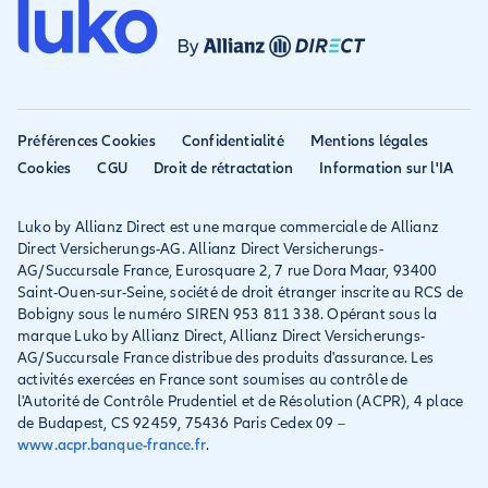
Avis
Assurance PVT
Déclarer un sinistre
Allianz travel devient
Assurance rapatriement
habitation
Allianz Direct
Mondial assistance
Déclarer un sinistre voyage
Accessibilité
Préférences Cookies
Confidentialité
Mentions légales
Résilier ancien assureur
Eurofil rejoint Allianz
Cookies
CGU
Droit de rétractation
Information sur l'IA
Réclamation
Direct
Luko by Allianz Direct est une marque commerciale de Allianz
Conditions générales et
Direct Versicherungs-AG. Allianz Direct Versicherungs-
IPID
AG/Succursale France, Eurosquare 2, 7 rue Dora Maar, 93400
Saint-Ouen-sur-Seine, société de droit étranger inscrite au RCS de
Bobigny sous le numéro SIREN 953 811 338. Opérant sous la
marque Luko by Allianz Direct, Allianz Direct Versicherungs-
AG/Succursale France distribue des produits d'assurance. Les
activités exercées en France sont soumises au contrôle de
l'Autorité de Contrôle Prudentiel et de Résolution (ACPR), 4 place
de Budapest, CS 92459, 75436 Paris Cedex 09 –
www.acpr.banque-france.fr
.